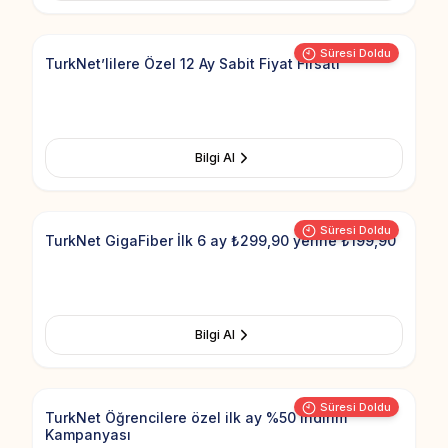
Add to Fav
Süresi Doldu
TurkNet’lilere Özel 12 Ay Sabit Fiyat Fırsatı
Bilgi Al
Add to Fav
Süresi Doldu
TurkNet GigaFiber İlk 6 ay ₺299,90 yerine ₺199,90
Bilgi Al
Add to Fav
Süresi Doldu
TurkNet Öğrencilere özel ilk ay %50 indirim
Kampanyası