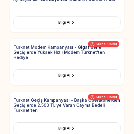
Bilgi Al
Add to Fav
Süresi Doldu
Türknet Modem Kampanyası - Gigafiber'e
Geçişlerde Yüksek Hızlı Modem Türknet'ten
Hediye
Bilgi Al
Add to Fav
Süresi Doldu
Türknet Geçiş Kampanyası - Başka Operatörlerden
Geçişlerde 2.500 TL'ye Varan Cayma Bedeli
Türknet'ten
Bilgi Al