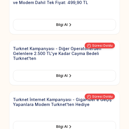
ve Modem Dahil Tek Fiyat: 499,90 TL
Bilgi Al
Add to Fav
Süresi Doldu
Turknet Kampanyası - Diğer Operatörlerden
Gelenlere 2.500 TL'ye Kadar Cayma Bedeli
Turknet'ten
Bilgi Al
Add to Fav
Süresi Doldu
Turknet İnternet Kampanyası - GigaFiber'e Geçiş
Yapanlara Modem Turknet'ten Hediye
Bilgi Al