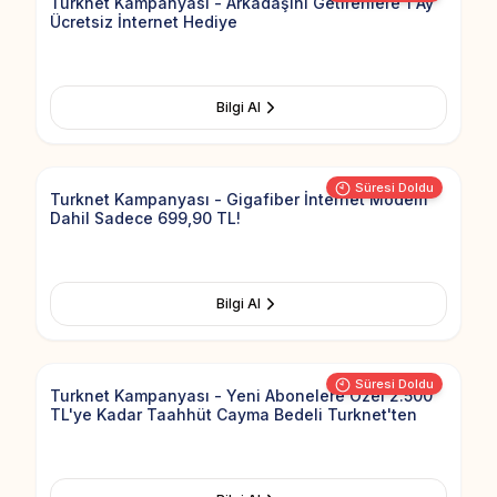
Türknet Kampanyası - Arkadaşını Getirenlere 1 Ay
Ücretsiz İnternet Hediye
Bilgi Al
Add to Fav
Süresi Doldu
Turknet Kampanyası - Gigafiber İnternet Modem
Dahil Sadece 699,90 TL!
Bilgi Al
Add to Fav
Süresi Doldu
Turknet Kampanyası - Yeni Abonelere Özel 2.500
TL'ye Kadar Taahhüt Cayma Bedeli Turknet'ten