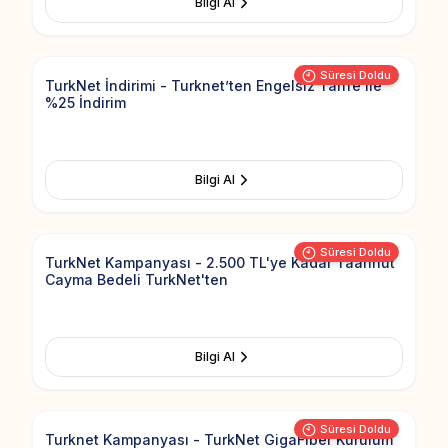
Bilgi Al
Add to Fav
Süresi Doldu
TurkNet İndirimi - Turknet’ten Engelsiz Tarife ile
%25 İndirim
Bilgi Al
Add to Fav
Süresi Doldu
TurkNet Kampanyası - 2.500 TL'ye Kadar Taahhüt
Cayma Bedeli TurkNet'ten
Bilgi Al
Add to Fav
Süresi Doldu
Turknet Kampanyası - TurkNet GigaFiber Kurulum