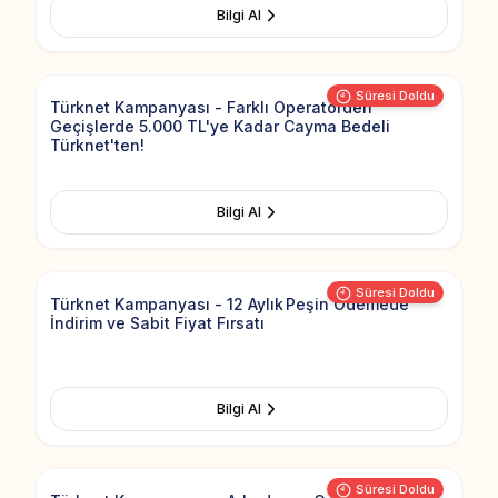
Bilgi Al
Add to Fav
Süresi Doldu
Türknet Kampanyası - Farklı Operatörden
Geçişlerde 5.000 TL'ye Kadar Cayma Bedeli
Türknet'ten!
Bilgi Al
Add to Fav
Süresi Doldu
Türknet Kampanyası - 12 Aylık Peşin Ödemede
İndirim ve Sabit Fiyat Fırsatı
Bilgi Al
Add to Fav
Süresi Doldu