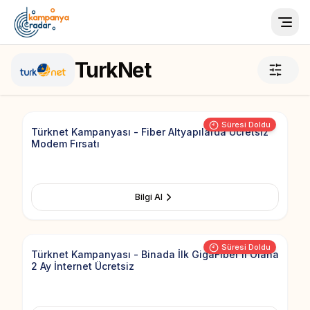
Togg
TurkNet
Add to Fav
Süresi Doldu
Türknet Kampanyası - Fiber Altyapılarda Ücretsiz
Modem Fırsatı
Bilgi Al
Add to Fav
Süresi Doldu
Türknet Kampanyası - Binada İlk GigaFiber'li Olana
2 Ay İnternet Ücretsiz