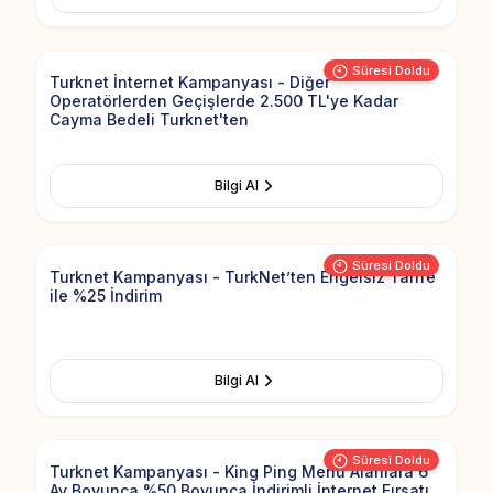
Add to Fav
Süresi Doldu
Turknet İnternet Kampanyası - Diğer
Operatörlerden Geçişlerde 2.500 TL'ye Kadar
Cayma Bedeli Turknet'ten
Bilgi Al
Add to Fav
Süresi Doldu
Turknet Kampanyası - TurkNet’ten Engelsiz Tarife
ile %25 İndirim
Bilgi Al
Add to Fav
Süresi Doldu
Turknet Kampanyası - King Ping Menü Alanlara 6
Ay Boyunca %50 Boyunca İndirimli İnternet Fırsatı