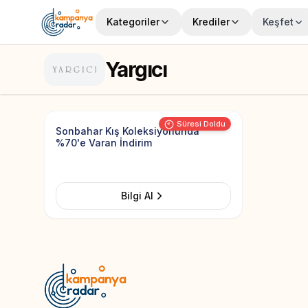
Kategoriler
Krediler
Keşfet
Yargıcı
Add to Favorites
Süresi Doldu
Sonbahar Kış Koleksiyonunda
%70'e Varan İndirim
Bilgi Al