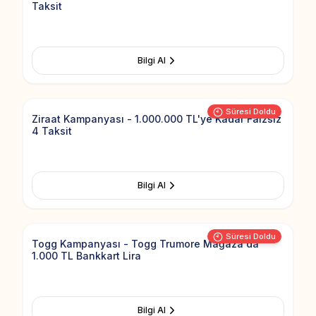
Taksit
Bilgi Al
Add to Fav
Süresi Doldu
Ziraat Kampanyası - 1.000.000 TL'ye Kadar Faizsiz
4 Taksit
Bilgi Al
Add to Fav
Süresi Doldu
Togg Kampanyası - Togg Trumore Mağaza'da
1.000 TL Bankkart Lira
Bilgi Al