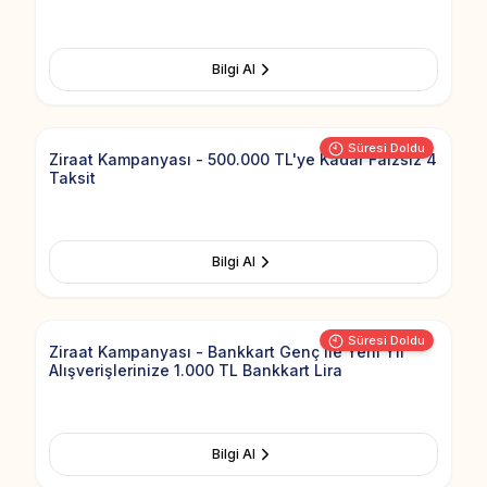
Bilgi Al
Add to Fav
Süresi Doldu
Ziraat Kampanyası - 500.000 TL'ye Kadar Faizsiz 4
Taksit
Bilgi Al
Add to Fav
Süresi Doldu
Ziraat Kampanyası - Bankkart Genç ile Yeni Yıl
Alışverişlerinize 1.000 TL Bankkart Lira
Bilgi Al
Add to Fav