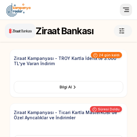
Togg
Ziraat Bankası
Add to Fav
24 gün kaldı
Ziraat Kampanyası - TROY Kartla İdefix’te 3.000
TL’ye Varan İndirim
Bilgi Al
Add to Fav
Süresi Doldu
Ziraat Kampanyası - Ticari Kartla MasterKOBİ'de
Özel Ayrıcalıklar ve İndirimler