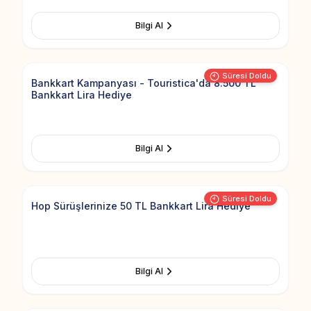
Bilgi Al
Add to Fav
Süresi Doldu
Bankkart Kampanyası - Touristica'da 8.500 TL
Bankkart Lira Hediye
Bilgi Al
Add to Fav
Süresi Doldu
Hop Sürüşlerinize 50 TL Bankkart Lira Hediye
Bilgi Al
Add to Fav