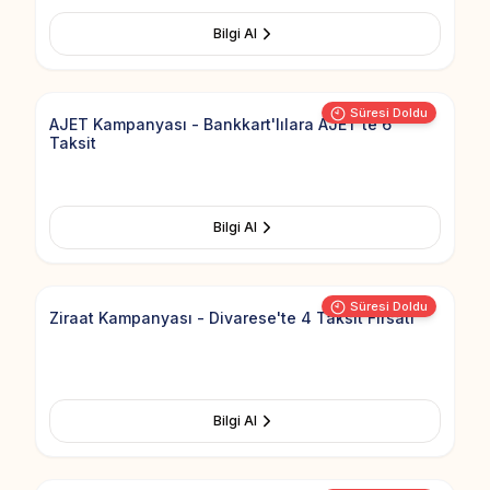
Bilgi Al
Add to Fav
Süresi Doldu
AJET Kampanyası - Bankkart'lılara AJET'te 6
Taksit
Bilgi Al
Add to Fav
Süresi Doldu
Ziraat Kampanyası - Divarese'te 4 Taksit Fırsatı
Bilgi Al
Add to Fav