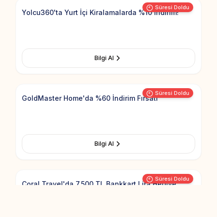
Süresi Doldu
Yolcu360'ta Yurt İçi Kiralamalarda %10 İndirim!
Bilgi Al
Add to Fav
Süresi Doldu
GoldMaster Home'da %60 İndirim Fırsatı
Bilgi Al
Add to Fav
Süresi Doldu
Coral Travel'da 7.500 TL Bankkart Lira Hediye