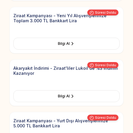
Süresi Doldu
Ziraat Kampanyası - Yeni Yıl Alışverişlerinize
Toplam 3.000 TL Bankkart Lira
Bilgi Al
Add to Fav
Süresi Doldu
Akaryakıt İndirimi - Ziraat'liler Lukoil'de %3 İndirim
Kazanıyor
Bilgi Al
Add to Fav
Süresi Doldu
Ziraat Kampanyası - Yurt Dışı Alışverişlerinize
5.000 TL Bankkart Lira