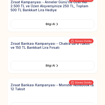
Ziraat Kampanyası - Anneler Günü'ne Özel Her
2.500 TL ve Üzeri Alışverişinize 250 TL, Toplam
500 TL Bankkart Lira Hediye
Bilgi Al
Add to Fav
Süresi Doldu
Ziraat Bankası Kampanyası - Chakra'da 6 Taksit
ve 150 TL Bankkart Lira Fırsatı
Bilgi Al
Add to Fav
Süresi Doldu
Ziraat Bankası Kampanyası - Monster Notebook'ta
12 Taksit