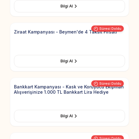
Bilgi Al
Add to Fav
Süresi Doldu
Ziraat Kampanyası - Beymen'de 4 Taksit Fırsatı
Bilgi Al
Add to Fav
Süresi Doldu
Bankkart Kampanyası - Kask ve Koruyucu Ekipman
Alışverişinize 1.000 TL Bankkart Lira Hediye
Bilgi Al
Add to Fav
Süresi Doldu