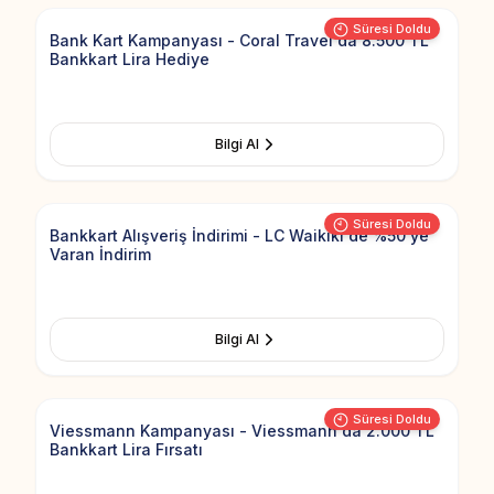
Süresi Doldu
Bank Kart Kampanyası - Coral Travel'da 8.500 TL
Bankkart Lira Hediye
Bilgi Al
Add to Fav
Süresi Doldu
Bankkart Alışveriş İndirimi - LC Waikiki'de %50'ye
Varan İndirim
Bilgi Al
Add to Fav
Süresi Doldu
Viessmann Kampanyası - Viessmann'da 2.000 TL
Bankkart Lira Fırsatı