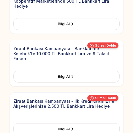
Kooperatif Marketlerinde 500 TL Bankkart Lira
Hediye
Bilgi Al
Add to Fav
Süresi Doldu
Ziraat Bankası Kampanyası - Bankkart ile
Kelebek'te 10.000 TL Bankkart Lira ve 9 Taksit
Fırsatı
Bilgi Al
Add to Fav
Süresi Doldu
Ziraat Bankası Kampanyası - İlk Kredi Kartınız ile
Alışverişlerinize 2.500 TL Bankkart Lira Hediye
Bilgi Al