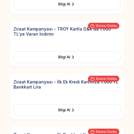
Bilgi Al
Add to Fav
Süresi Doldu
Ziraat Kampanyası - TROY Kartla D&R'da 1.000
TL’ye Varan İndirim
Bilgi Al
Add to Fav
Süresi Doldu
Ziraat Kampanyası - İlk Ek Kredi Kartınıza 1.000 TL
Bankkart Lira
Bilgi Al
Add to Fav
Süresi Doldu