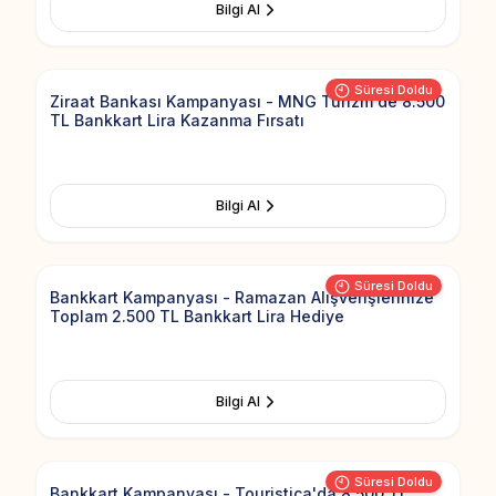
Bilgi Al
Add to Fav
Süresi Doldu
Ziraat Bankası Kampanyası - MNG Turizm'de 8.500
TL Bankkart Lira Kazanma Fırsatı
Bilgi Al
Add to Fav
Süresi Doldu
Bankkart Kampanyası - Ramazan Alışverişlerinize
Toplam 2.500 TL Bankkart Lira Hediye
Bilgi Al
Add to Fav
Süresi Doldu
Bankkart Kampanyası - Touristica'da 8.500 TL