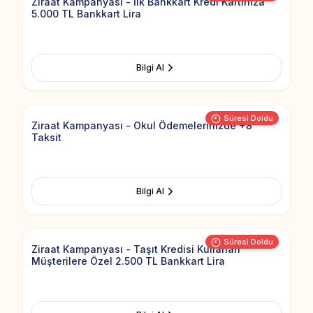
Ziraat Kampanyası - İlk Bankkart Kredi Kartınıza
5.000 TL Bankkart Lira
Bilgi Al
Add to Fav
Süresi Doldu
Ziraat Kampanyası - Okul Ödemelerinizde +8
Taksit
Bilgi Al
Add to Fav
Süresi Doldu
Ziraat Kampanyası - Taşıt Kredisi Kullanan
Müşterilere Özel 2.500 TL Bankkart Lira