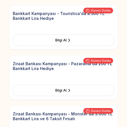
Süresi Doldu
Bankkart Kampanyası - Touristica'da 8.500 TL
Bankkart Lira Hediye
Bilgi Al
Add to Fav
Süresi Doldu
Ziraat Bankası Kampanyası - Pazarama'da 200 TL
Bankkart Lira Hediye
Bilgi Al
Add to Fav
Süresi Doldu
Ziraat Bankası Kampanyası - Monster'da 3.000 TL
Bankkart Lira ve 6 Taksit Fırsatı