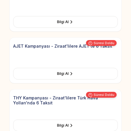
Bilgi Al
Add to Fav
Süresi Doldu
AJET Kampanyası - Ziraat'lilere AJET'te 6 Taksit
Bilgi Al
Add to Fav
Süresi Doldu
THY Kampanyası - Ziraat'lilere Türk Hava
Yolları'nda 6 Taksit
Bilgi Al