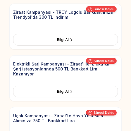
Süresi Doldu
Ziraat Kampanyası - TROY Logolu Bankkart'ınıza
Trendyol'da 300 TL İndirim
Bilgi Al
Add to Fav
Süresi Doldu
Elektrikli Şarj Kampanyası - Ziraat'liler Elektrikli
Şarj İstasyonlarında 500 TL Bankkart Lira
Kazanıyor
Bilgi Al
Add to Fav
Süresi Doldu
Uçak Kampanyası - Ziraat'te Hava Yolu Bilet
Alımınıza 750 TL Bankkart Lira