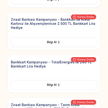
Add to Fav
Süresi Doldu
Ziraat Bankası Kampanyası - Bankkart İlk Kredi
Kartınız ile Alışverişlerinize 2.500 TL Bankkart Lira
Hediye
Bilgi Al
Add to Fav
Süresi Doldu
Bankkart Kampanyası - TotalEnergies'te 240 TL
Bankkart Lira Hediye
Bilgi Al
Add to Fav
Süresi Doldu
Ziraat Bankası Kampanyası - Tarım Kredi