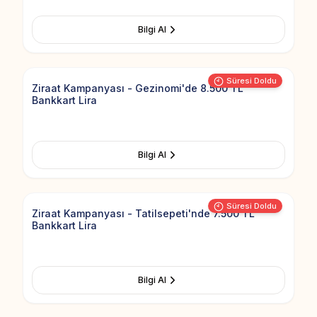
Bilgi Al
Add to Fav
Süresi Doldu
Ziraat Kampanyası - Gezinomi'de 8.500 TL
Bankkart Lira
Bilgi Al
Add to Fav
Süresi Doldu
Ziraat Kampanyası - Tatilsepeti'nde 7.500 TL
Bankkart Lira
Bilgi Al
Add to Fav