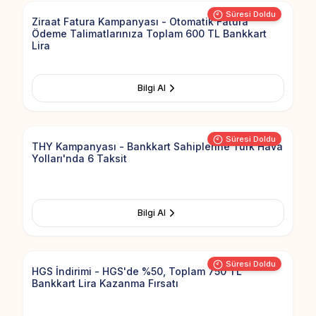
Süresi Doldu
Ziraat Fatura Kampanyası - Otomatik Fatura
Ödeme Talimatlarınıza Toplam 600 TL Bankkart
Lira
Bilgi Al
Add to Fav
Süresi Doldu
THY Kampanyası - Bankkart Sahiplerine Türk Hava
Yolları'nda 6 Taksit
Bilgi Al
Add to Fav
Süresi Doldu
HGS İndirimi - HGS'de %50, Toplam 750 TL
Bankkart Lira Kazanma Fırsatı