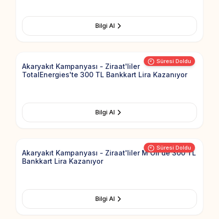
Bilgi Al
Add to Fav
Süresi Doldu
Akaryakıt Kampanyası - Ziraat'liler
TotalEnergies'te 300 TL Bankkart Lira Kazanıyor
Bilgi Al
Add to Fav
Süresi Doldu
Akaryakıt Kampanyası - Ziraat'liler M Oil'de 300 TL
Bankkart Lira Kazanıyor
Bilgi Al
Add to Fav