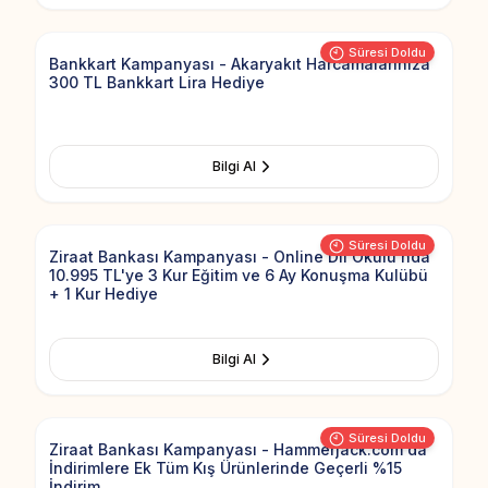
Süresi Doldu
Bankkart Kampanyası - Akaryakıt Harcamalarınıza
300 TL Bankkart Lira Hediye
Bilgi Al
Add to Fav
Süresi Doldu
Ziraat Bankası Kampanyası - Online Dil Okulu'nda
10.995 TL'ye 3 Kur Eğitim ve 6 Ay Konuşma Kulübü
+ 1 Kur Hediye
Bilgi Al
Add to Fav
Süresi Doldu
Ziraat Bankası Kampanyası - Hammerjack.com'da
İndirimlere Ek Tüm Kış Ürünlerinde Geçerli %15
İndirim