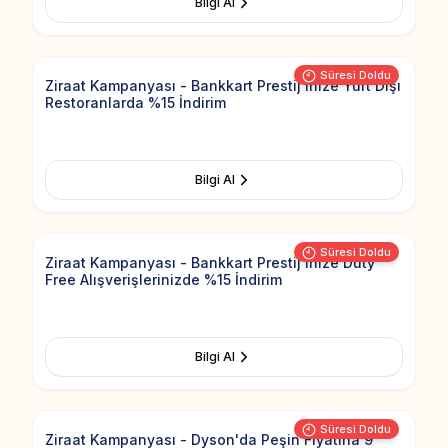
Bilgi Al
Add to Fav
Süresi Doldu
Ziraat Kampanyası - Bankkart Prestij'inize Yurt Dışı
Restoranlarda %15 İndirim
Bilgi Al
Add to Fav
Süresi Doldu
Ziraat Kampanyası - Bankkart Prestij'inize Duty
Free Alışverişlerinizde %15 İndirim
Bilgi Al
Add to Fav
Süresi Doldu
Ziraat Kampanyası - Dyson'da Peşin Fiyatına 9