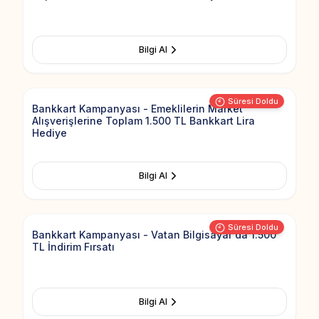
Bilgi Al
Add to Fav
Süresi Doldu
Bankkart Kampanyası - Emeklilerin Market
Alışverişlerine Toplam 1.500 TL Bankkart Lira
Hediye
Bilgi Al
Add to Fav
Süresi Doldu
Bankkart Kampanyası - Vatan Bilgisayar'da 1.500
TL İndirim Fırsatı
Bilgi Al
Add to Fav