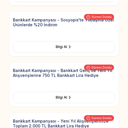
Add to Fav
Süresi Doldu
Bankkart Kampanyası - Sosyopix'te Yılbaşına Özel
Ürünlerde %20 İndirim
Bilgi Al
Add to Fav
Süresi Doldu
Bankkart Kampanyası - Bankkart Genç ile Yeni Yıl
Alışverişlerine 750 TL Bankkart Lira Hediye
Bilgi Al
Add to Fav
Süresi Doldu
Bankkart Kampanyası - Yeni Yıl Alışverişlerinize
Toplam 2.000 TL Bankkart Lira Hediye