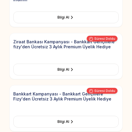
Bilgi Al
Add to Fav
Süresi Doldu
Ziraat Bankası Kampanyası - Bankkart Gençlilere
fizy'den Ücretsiz 3 Aylık Premium Üyelik Hediye
Bilgi Al
Add to Fav
Süresi Doldu
Bankkart Kampanyası - Bankkart Gençlilere
Fizy'den Ücretsiz 3 Aylık Premium Üyelik Hediye
Bilgi Al
Add to Fav