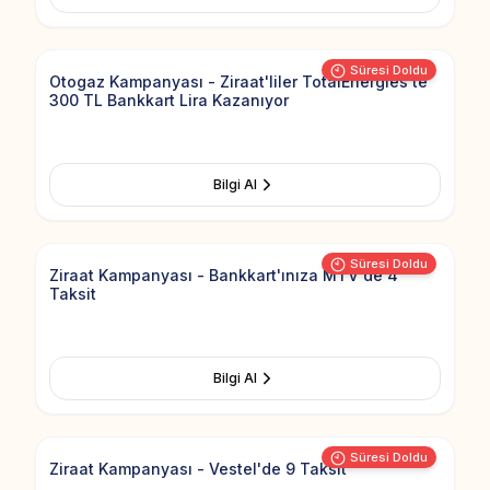
Add to Fav
Süresi Doldu
Otogaz Kampanyası - Ziraat'liler TotalEnergies'te
300 TL Bankkart Lira Kazanıyor
Bilgi Al
Add to Fav
Süresi Doldu
Ziraat Kampanyası - Bankkart'ınıza MTV'de 4
Taksit
Bilgi Al
Add to Fav
Süresi Doldu
Ziraat Kampanyası - Vestel'de 9 Taksit