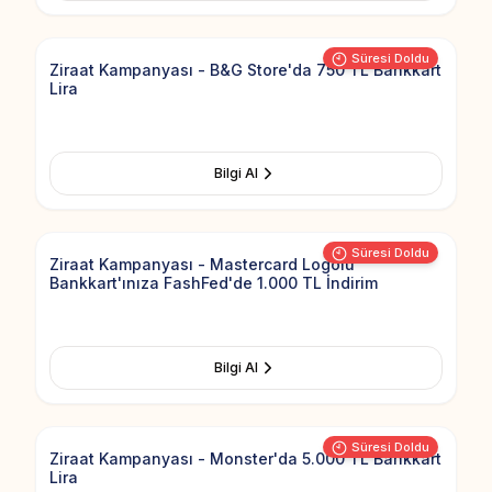
Add to Fav
Süresi Doldu
Ziraat Kampanyası - B&G Store'da 750 TL Bankkart
Lira
Bilgi Al
Add to Fav
Süresi Doldu
Ziraat Kampanyası - Mastercard Logolu
Bankkart'ınıza FashFed'de 1.000 TL İndirim
Bilgi Al
Add to Fav
Süresi Doldu
Ziraat Kampanyası - Monster'da 5.000 TL Bankkart
Lira