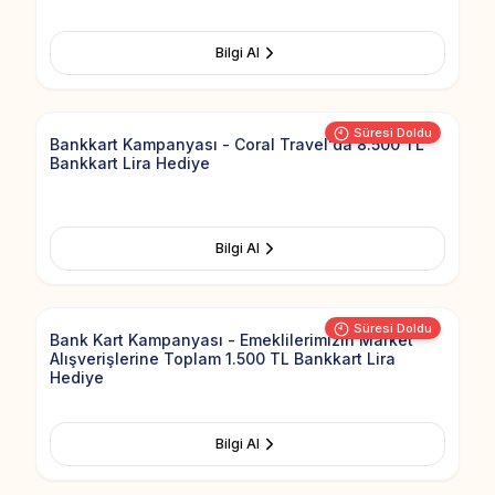
Bilgi Al
Add to Fav
Süresi Doldu
Bankkart Kampanyası - Coral Travel'da 8.500 TL
Bankkart Lira Hediye
Bilgi Al
Add to Fav
Süresi Doldu
Bank Kart Kampanyası - Emeklilerimizin Market
Alışverişlerine Toplam 1.500 TL Bankkart Lira
Hediye
Bilgi Al
Add to Fav