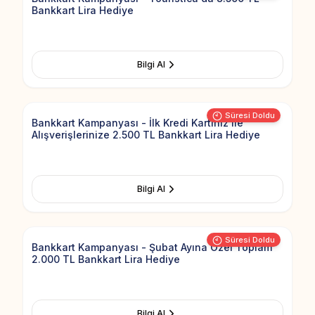
Bankkart Lira Hediye
Bilgi Al
Add to Fav
Süresi Doldu
Bankkart Kampanyası - İlk Kredi Kartınız ile
Alışverişlerinize 2.500 TL Bankkart Lira Hediye
Bilgi Al
Add to Fav
Süresi Doldu
Bankkart Kampanyası - Şubat Ayına Özel Toplam
2.000 TL Bankkart Lira Hediye
Bilgi Al