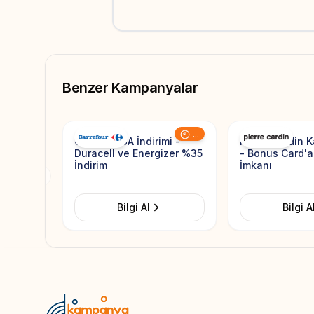
Benzer Kampanyalar
Add to Favorites
...
CarrefourSA İndirimi -
Pierre Cardin 
Duracell ve Energizer %35
- Bonus Card'a
İndirim
İmkanı
Previous slide
Bilgi Al
Bilgi A