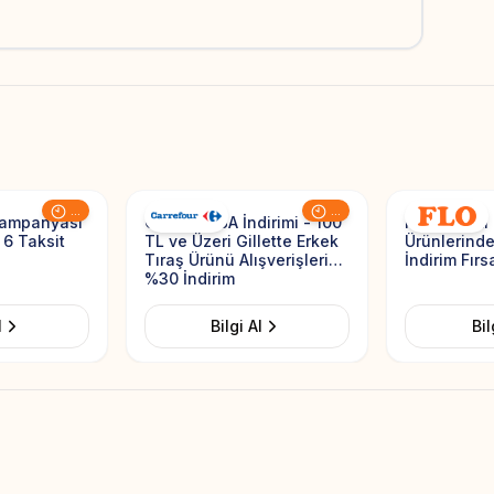
Add to Favorites
Add to Favorites
...
...
Kampanyası
CarrefourSA İndirimi - 100
Flo İndirimi
 6 Taksit
TL ve Üzeri Gillette Erkek
Ürünlerind
Tıraş Ürünü Alışverişlerine
İndirim Fırs
%30 İndirim
l
Bilgi Al
Bil