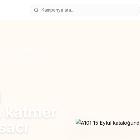
zleme sacı kampanyası
l
 katmer
sacı