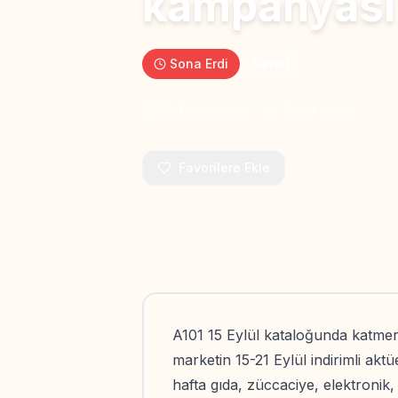
kampanyası
Sona Erdi
Genel
15 Eylül 2022
-
21 Eylül 2022
Favorilere Ekle
A101 15 Eylül kataloğunda katme
marketin 15-21 Eylül indirimli ak
hafta gıda, züccaciye, elektronik, 