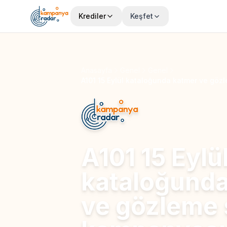
Krediler
Keşfet
Anasayfa
Genel
Genel
A101 15 Eylül kataloğunda katmer ve gö
A101 15 Eylü
kataloğunda
ve gözleme 