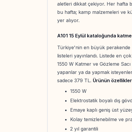
aletleri dikkat çekiyor. Her hafta
bu hafta; kamp malzemeleri ve kü
yer alıyor.
A101 15 Eylül kataloğunda katm
Türkiye'nin en büyük perakende m
listeleri yayınlandı. Listede en ç
1550 W Katmer ve Gözleme Sacı o
yapanlar ya da yapmak isteyenle
sadece 379 TL.
Ürünün özellikler
1550 W
Elektrostatik boyalı dış göv
Emaye kaplı geniş üst yüze
Kolay temizlenebilme ve pra
2 yıl garantili