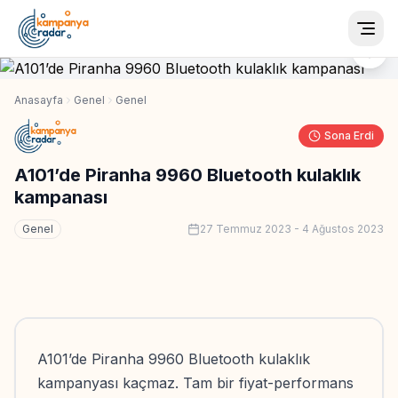
Togg
Anasayfa
Genel
Genel
Sona Erdi
A101’de Piranha 9960 Bluetooth kulaklık
kampanası
Genel
27 Temmuz 2023
-
4 Ağustos 2023
A101’de Piranha 9960 Bluetooth kulaklık
kampanyası kaçmaz. Tam bir fiyat-performans