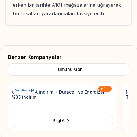
erken bir tarihte A101 mağazalarına uğrayarak
bu fırsattan yararlanmaları tavsiye edilir.
Benzer Kampanyalar
Tümünü Gör
Add to Favorite
...
CarrefourSA İndirimi - Duracell ve Energizer
Pierr
%35 İndirim
Taksi
Bilgi Al