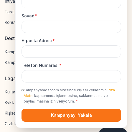
İhtiyaç Kredisi Hesapla
Taşıt Kredisi Hesapla
Soyad
*
Konut Kredisi Hesapla
Destek
E-posta Adresi
*
Kampanya Gönderme
Kampanyaya Katılma
Telefon Numarası
*
Legal
Kampanyaradar.com sitesinde kişisel verilerimin
Rıza
Kullanıcı Sözleşmesi
Metni
kapsamında işlenmesine, saklanmasına ve
paylaşılmasına izin veriyorum.
*
Kvkk Uyumluluk
Kişisel Veri İzni
Kampanyayı Yakala
Gizlilik Sözleşmesi