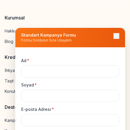
Kurumsal
Hakkımızda
Standart Kampanya Formu
Formu Doldurun Size Ulaşalım
Blog
Kredi Hesapla
Ad
*
İhtiyaç Kredisi Hesapla
Taşıt Kredisi Hesapla
Soyad
*
Konut Kredisi Hesapla
Destek
E-posta Adresi
*
Kampanya Gönderme