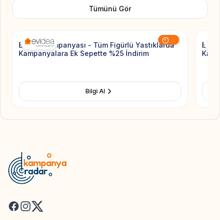
Tümünü Gör
Add to Favorite
...
Evidea Kampanyası - Tüm Figürlü Yastıklarda
Evide
Kampanyalara Ek Sepette %25 İndirim
Kamp
Bilgi Al
Facebook
Instagram
X