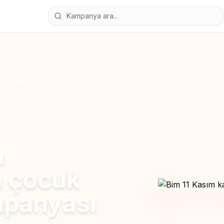
i kampanyası
m
a çocuk
ampanyası