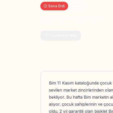
Sona Erdi
Genel
11 Kasım 2022
-
17 Kasım 2022
Favorilere Ekle
Bim 11 Kasım kataloğunda çocuk b
sevilen market zincirlerinden olan 
bekliyor. Bu hafta Bim marketin a
alıyor. çocuk sahiplerinin ve çocuk
oldu. 2 yıl garantili olan bisiklet 