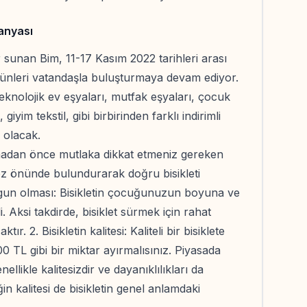
panyası
r sunan Bim, 11-17 Kasım 2022 tarihleri arası
rünleri vatandaşla buluşturmaya devam ediyor.
eknolojik ev eşyaları, mutfak eşyaları, çocuk
yim tekstil, gibi birbirinden farklı indirimli
 olacak.
almadan önce mutlaka dikkat etmeniz gereken
öz önünde bulundurarak doğru bisikleti
 uygun olması: Bisikletin çocuğunuzun boyuna ve
 Aksi takdirde, bisiklet sürmek için rahat
. 2. Bisikletin kalitesi: Kaliteli bir bisiklete
0 TL gibi bir miktar ayırmalısınız. Piyasada
nellikle kalitesizdir ve dayanıklılıkları da
iğin kalitesi de bisikletin genel anlamdaki