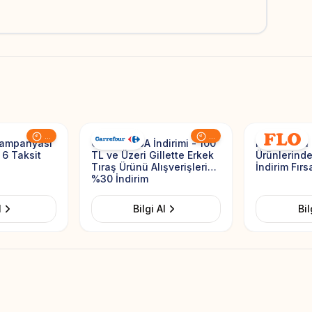
Add to Favorites
Add to Favorites
...
...
Kampanyası
CarrefourSA İndirimi - 100
Flo İndirimi
 6 Taksit
TL ve Üzeri Gillette Erkek
Ürünlerind
Tıraş Ürünü Alışverişlerine
İndirim Fırs
%30 İndirim
l
Bilgi Al
Bil