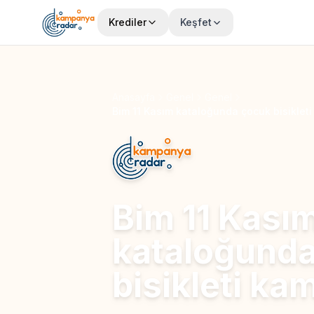
Krediler
Keşfet
Anasayfa
Genel
Genel
Bim 11 Kasım kataloğunda çocuk bisiklet
Bim 11 Kası
kataloğund
bisikleti k