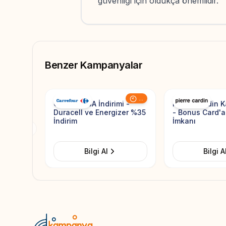
güvenliği için oldukça önemlidir.
Benzer Kampanyalar
Add to Favorites
...
CarrefourSA İndirimi -
Pierre Cardin 
Duracell ve Energizer %35
- Bonus Card'a
İndirim
İmkanı
Previous slide
Bilgi Al
Bilgi A