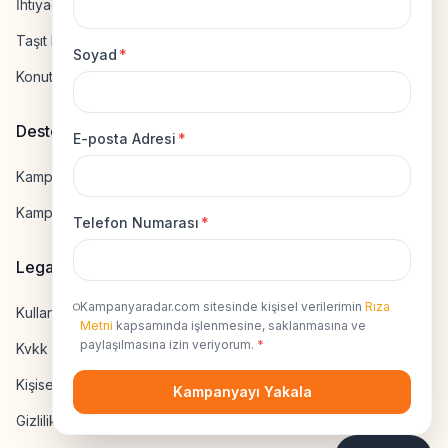
İhtiyaç Kredisi Hesapla
Taşıt Kredisi Hesapla
Soyad
*
Konut Kredisi Hesapla
Destek
E-posta Adresi
*
Kampanya Gönderme
Kampanyaya Katılma
Telefon Numarası
*
Legal
Kampanyaradar.com sitesinde kişisel verilerimin
Rıza
Kullanıcı Sözleşmesi
Metni
kapsamında işlenmesine, saklanmasına ve
paylaşılmasına izin veriyorum.
*
Kvkk Uyumluluk
Kişisel Veri İzni
Kampanyayı Yakala
Gizlilik Sözleşmesi