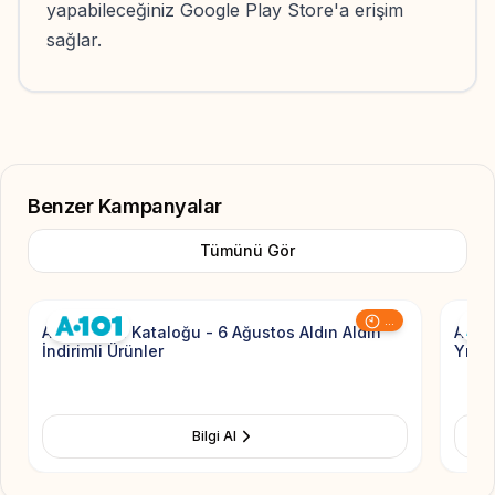
yapabileceğiniz Google Play Store'a erişim
sağlar.
Benzer Kampanyalar
Tümünü Gör
Add to Favorite
...
A101 Aktüel Kataloğu - 6 Ağustos Aldın Aldın
A101 
İndirimli Ürünler
Yıldız
Bilgi Al