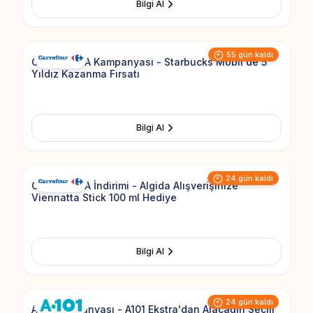
Bilgi Al
Add to Fav
55 gün kaldı
CarrefourSA Kampanyası - Starbucks Mobil'de 5
Yıldız Kazanma Fırsatı
Bilgi Al
Add to Fav
24 gün kaldı
CarrefourSA İndirimi - Algida Alışverişinize
Viennatta Stick 100 ml Hediye
Bilgi Al
Add to Fav
24 gün kaldı
A101 Kampanyası - A101 Ekstra'dan Alacağın Seçili