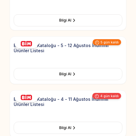
Bilgi Al
Add to Fav
5 gün kaldı
Bim Aktüel Kataloğu - 5 - 12 Ağustos İndirimli
Ürünler Listesi
Bilgi Al
Add to Fav
4 gün kaldı
Bim Aktüel Kataloğu - 4 - 11 Ağustos İndirimli
Ürünler Listesi
Bilgi Al
Add to Fav