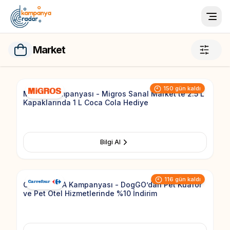
Togg
Market
Add to Fav
150 gün kaldı
Migros Kampanyası - Migros Sanal Market'te 2.5 L
Kapaklarında 1 L Coca Cola Hediye
Bilgi Al
Add to Fav
116 gün kaldı
CarrefourSA Kampanyası - DogGO’dan Pet Kuaför
ve Pet Otel Hizmetlerinde %10 İndirim