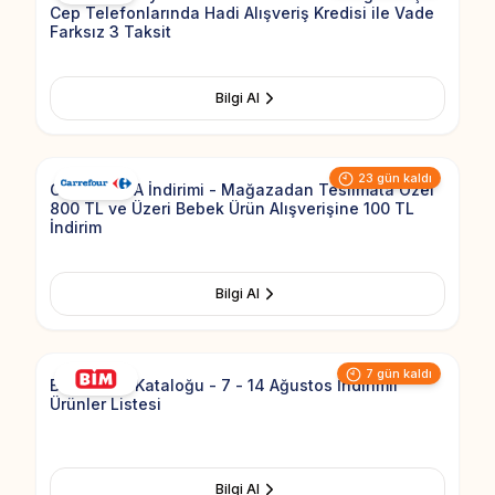
Cep Telefonlarında Hadi Alışveriş Kredisi ile Vade
Farksız 3 Taksit
Bilgi Al
Add to Fav
23 gün kaldı
CarrefourSA İndirimi - Mağazadan Teslimata Özel
800 TL ve Üzeri Bebek Ürün Alışverişine 100 TL
İndirim
Bilgi Al
Add to Fav
7 gün kaldı
Bim Aktüel Kataloğu - 7 - 14 Ağustos İndirimli
Ürünler Listesi
Bilgi Al