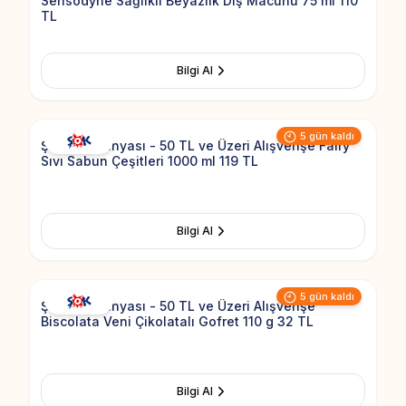
Sensodyne Sağlıklı Beyazlık Diş Macunu 75 ml 110
TL
Bilgi Al
Add to Fav
5 gün kaldı
Şok Kampanyası - 50 TL ve Üzeri Alışverişe Fairy
Sıvı Sabun Çeşitleri 1000 ml 119 TL
Bilgi Al
Add to Fav
5 gün kaldı
Şok Kampanyası - 50 TL ve Üzeri Alışverişe
Biscolata Veni Çikolatalı Gofret 110 g 32 TL
Bilgi Al