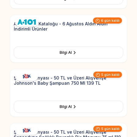
Add to Fav
6 gün kaldı
A101 Aktüel Kataloğu - 6 Ağustos Aldın Aldın
İndirimli Ürünler
Bilgi Al
Add to Fav
5 gün kaldı
Şok Kampanyası - 50 TL ve Üzeri Alışverişe
Johnson's Baby Şampuan 750 Ml 139 TL
Bilgi Al
Add to Fav
5 gün kaldı
Şok Kampanyası - 50 TL ve Üzeri Alışverişe