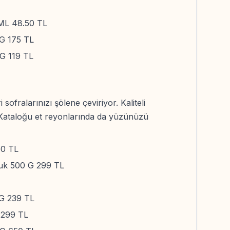
ML 48.50 TL
 G 175 TL
 G 119 TL
sofralarınızı şölene çeviriyor. Kaliteli
 Kataloğu et reyonlarında da yüzünüzü
50 TL
uk 500 G 299 TL
 G 239 TL
 299 TL