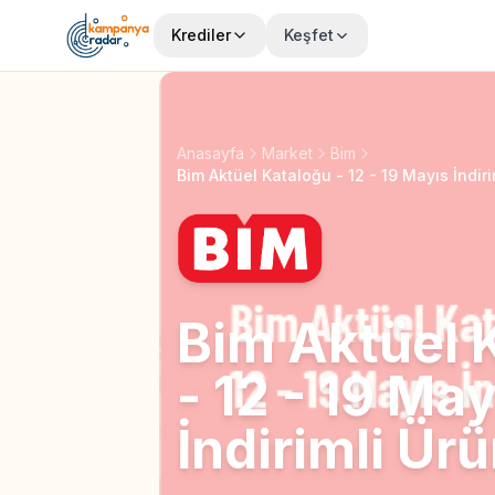
Krediler
Keşfet
Anasayfa
Market
Bim
Bim Aktüel Kataloğu - 12 - 19 Mayıs İndiri
Bim Aktüel 
- 12 - 19 May
İndirimli Ürü