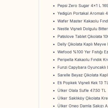
Pepsi Zero Sugar 4x1 L 16
Yedigün Portakal Aromalı 
Wafer Master Kakaolu Fınd
Nestle Vişneli Dolgulu Bitte
Patislove Tablet Çikolata 1
Delly Çikolata Kaplı Meyve
Wefood %100 Yer Fıstığı E
Peripella Kakaolu Fındık K
Funzi Capybara Oyuncaklı 
Sarelle Beyaz Çikolata Kapl
Eti Popkek Vişneli Kek 13 T
Ülker Olala Sufle 47.50 TL
Ülker Saklıköy Çikolata Kre
Ülker Oneo Damla Sakızı A