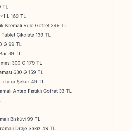
9 TL
4x1 L 169 TL
ık Kremalı Rulo Gofret 249 TL
r Tablet Çikolata 139 TL
00 G 99 TL
 Bar 39 TL
zmesi 300 G 179 TL
reması 630 G 159 TL
Lolipop Şeker 49 TL
amalı Antep Fıstıklı Gofret 33 TL
L
malı Bisküvi 99 TL
romalı Draje Sakız 49 TL