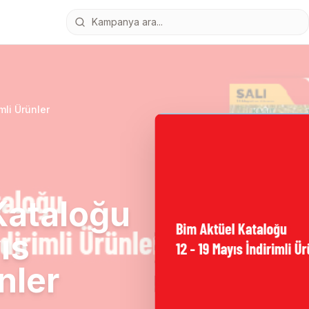
mli Ürünler
Kataloğu
ıs
nler