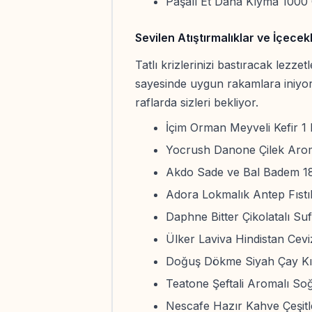
Paşalı Et Dana Kıyma 1000
Sevilen Atıştırmalıklar ve İçecek
Tatlı krizlerinizi bastıracak lezze
sayesinde uygun rakamlara iniyor. 
raflarda sizleri bekliyor.
İçim Orman Meyveli Kefir 1
Yocrush Danone Çilek Arom
Akdo Sade ve Bal Badem 1
Adora Lokmalık Antep Fıstı
Daphne Bitter Çikolatalı Su
Ülker Laviva Hindistan Cevi
Doğuş Dökme Siyah Çay Kı
Teatone Şeftali Aromalı S
Nescafe Hazır Kahve Çeşitle