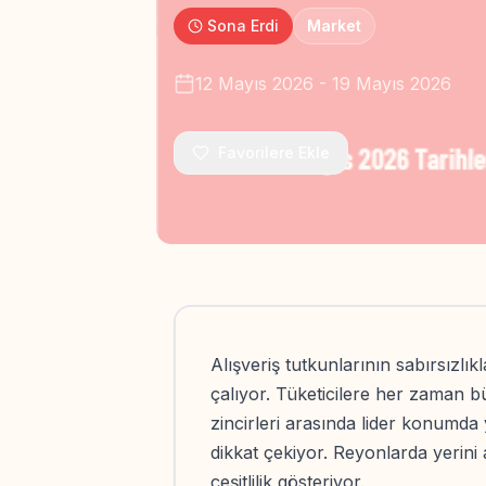
Sona Erdi
Market
12 Mayıs 2026
-
19 Mayıs 2026
Favorilere Ekle
Alışveriş tutkunlarının sabırsızlık
çalıyor. Tüketicilere her zaman b
zincirleri arasında lider konumda 
dikkat çekiyor. Reyonlarda yerini
çeşitlilik gösteriyor.