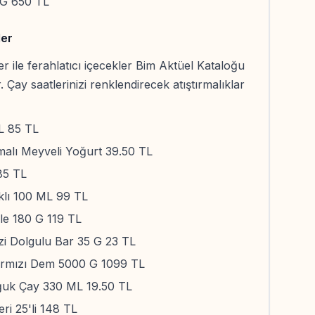
 G 650 TL
ler
tler ile ferahlatıcı içecekler Bim Aktüel Kataloğu
Çay saatlerinizi renklendirecek atıştırmalıklar
 L 85 TL
alı Meyveli Yoğurt 39.50 TL
85 TL
klı 100 ML 99 TL
fle 180 G 119 TL
zi Dolgulu Bar 35 G 23 TL
rmızı Dem 5000 G 1099 TL
oğuk Çay 330 ML 19.50 TL
ri 25'li 148 TL