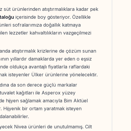
iz süt ürünlerinden atıştırmalıklara kadar pek
taloğu
içerisinde boy gösteriyor. Özellikle
ünleri sofralarımıza doğallık katmaya
tilen lezzetler kahvaltılıkların vazgeçilmezi
anda atıştırmalık krizlerine de çözüm sunan
nın yıllardır damaklarda yer eden o eşsiz
nde oldukça avantajlı fiyatlarla raflardaki
tırmak isteyenler Ülker ürünlerine yönelecektir.
 adına da son derece güçlü markalar
 tuvalet kağıtları ile Asperox yüzey
inde hijyen sağlamak amacıyla Bim Aktüel
. Hijyenik bir ortam yaratmak isteyen
alanabilirler.
leyecek Nivea ürünleri de unutulmamış. Cilt