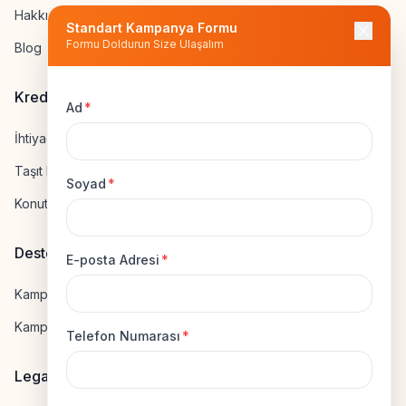
Hakkımızda
Standart Kampanya Formu
Formu Doldurun Size Ulaşalım
Blog
Kredi Hesapla
Ad
*
İhtiyaç Kredisi Hesapla
Taşıt Kredisi Hesapla
Soyad
*
Konut Kredisi Hesapla
Destek
E-posta Adresi
*
Kampanya Gönderme
Kampanyaya Katılma
Telefon Numarası
*
Legal