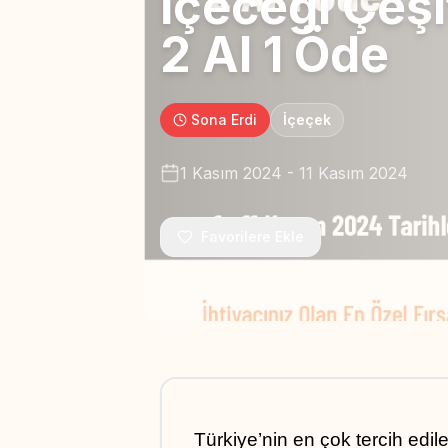
İçeceği Çeşi
2 Al 1 Öde
Sona Erdi
İçeçek
1 Kasım 2024
-
11 Kasım 2024
Favorilere Ekle
Türkiye’nin en çok tercih edil