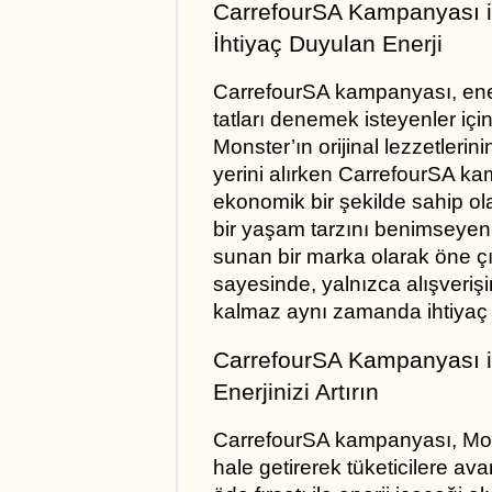
CarrefourSA Kampanyası il
İhtiyaç Duyulan Enerji
CarrefourSA kampanyası, enerji
tatları denemek isteyenler iç
Monster’ın orijinal lezzetlerinin
yerini alırken CarrefourSA ka
ekonomik bir şekilde sahip ola
bir yaşam tarzını benimseyenl
sunan bir marka olarak öne ç
sayesinde, yalnızca alışverişi
kalmaz aynı zamanda ihtiyaç 
CarrefourSA Kampanyası i
Enerjinizi Artırın
CarrefourSA kampanyası, Monst
hale getirerek tüketicilere avan