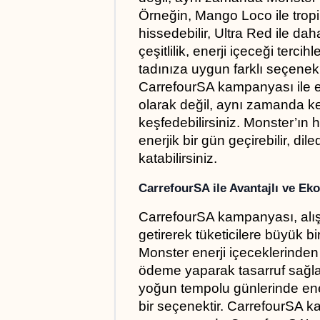
Örneğin, Mango Loco ile tropik
hissedebilir, Ultra Red ile daha
çeşitlilik, enerji içeceği terci
tadınıza uygun farklı seçenek
CarrefourSA kampanyası ile ener
olarak değil, aynı zamanda key
keşfedebilirsiniz. Monster’ın he
enerjik bir gün geçirebilir, di
katabilirsiniz.
CarrefourSA ile Avantajlı ve Ek
CarrefourSA kampanyası, alış
getirerek tüketicilere büyük bir 
Monster enerji içeceklerinden ü
ödeme yaparak tasarruf sağlay
yoğun tempolu günlerinde enerj
bir seçenektir. CarrefourSA 