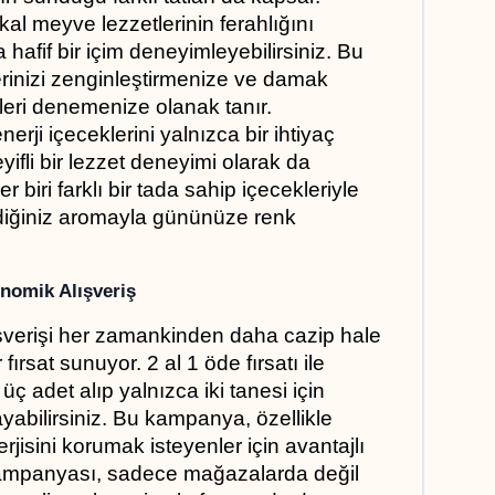
al meyve lezzetlerinin ferahlığını 
 hafif bir içim deneyimleyebilirsiniz. Bu 
hlerinizi zenginleştirmenize ve damak 
leri denemenize olanak tanır. 
ji içeceklerini yalnızca bir ihtiyaç 
ifli bir lezzet deneyimi olarak da 
r biri farklı bir tada sahip içecekleriyle 
lediğiniz aromayla gününüze renk 
onomik Alışveriş
verişi her zamankinden daha cazip hale 
fırsat sunuyor. 2 al 1 öde fırsatı ile 
ç adet alıp yalnızca iki tanesi için 
abilirsiniz. Bu kampanya, özellikle 
isini korumak isteyenler için avantajlı 
kampanyası, sadece mağazalarda değil 