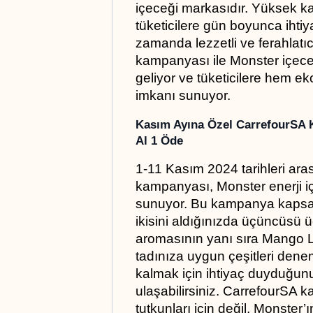
içeceği markasıdır. Yüksek kafei
tüketicilere gün boyunca ihtiy
zamanda lezzetli ve ferahlatı
kampanyası ile Monster içecekl
geliyor ve tüketicilere hem ek
imkanı sunuyor.
Kasım Ayına Özel CarrefourSA K
Al 1 Öde
1-11 Kasım 2024 tarihleri ara
kampanyası, Monster enerji içec
sunuyor. Bu kampanya kapsam
ikisini aldığınızda üçüncüsü ü
aromasının yanı sıra Mango Lo
tadınıza uygun çeşitleri denem
kalmak için ihtiyaç duyduğunu
ulaşabilirsiniz. CarrefourSA 
tutkunları için değil, Monster’ı