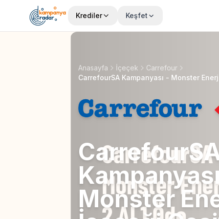
Krediler
Keşfet
Anasayfa
İçeçek
Carrefour
CarrefourS
Kampanyası
Monster Ene