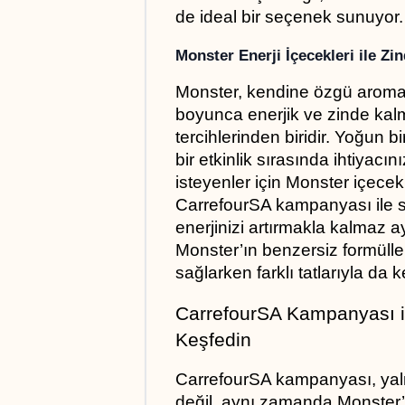
de ideal bir seçenek sunuyor.
Monster Enerji İçecekleri ile Zi
Monster, kendine özgü aromalar
boyunca enerjik ve zinde kalm
tercihlerinden biridir. Yoğun 
bir etkinlik sırasında ihtiyacın
isteyenler için Monster içece
CarrefourSA kampanyası ile su
enerjinizi artırmakla kalmaz 
Monster’ın benzersiz formülleri
sağlarken farklı tatlarıyla da ke
CarrefourSA Kampanyası ile
Keşfedin
CarrefourSA kampanyası, yalnız
değil, aynı zamanda Monster’ın