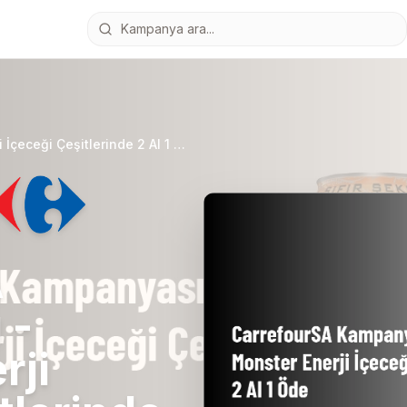
CarrefourSA Kampanyası - Monster Enerji İçeceği Çeşitlerinde 2 Al 1 Öde
A
 -
rji