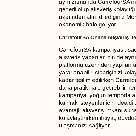
aynı zamanda CarrefourSA’nın 
geçerli olup alışveriş kolaylığ
üzerinden alın, dilediğiniz Mon
ekonomik hale geliyor.
CarrefourSA Online Alışveriş ile
CarrefourSA kampanyası, sadec
alışveriş yapanlar için de aynı
platformu üzerinden yapılan al
yararlanabilir, siparişinizi kol
kadar teslim edilirken Carrefo
daha pratik hale getirebilir h
kampanya, yoğun tempoda alış
kalmak isteyenler için idealdi
avantajlı alışveriş imkanı sun
kolaylaştırırken ihtiyaç duydu
ulaşmanızı sağlıyor.