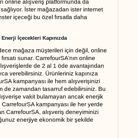
online alışveriş platformunda da 
ı sağlıyor. İster mağazadan ister internet 
ster içeceği bu özel fırsatla daha 
 Enerji İçecekleri Kapınızda
e mağaza müşterileri için değil, online 
 fırsatı sunar. CarrefourSA’nın online 
ışverişlerde de 2 al 1 öde avantajından 
ayca verebilirsiniz. Ürünleriniz kapınıza 
urSA kampanyası ile hem alışverişinizi 
em de zamandan tasarruf edebilirsiniz. Bu 
verişe vakit bulamayan ancak enerjik 
r. CarrefourSA kampanyası ile her yerde 
an CarrefourSA, alışveriş deneyiminizi 
ğunuz enerjiye ekonomik bir şekilde 