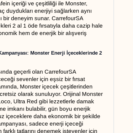
n içeriği ve çeşitliliği ile Monster, 
aç duydukları enerjiyi sağlarken aynı 
cı bir deneyim sunar. CarrefourSA 
eri 2 al 1 öde fırsatıyla daha cazip hale 
onomik hem de enerjik bir alışveriş 
ampanyası: Monster Enerji İçeceklerinde 2 
sında geçerli olan CarrefourSA 
eği sevenler için eşsiz bir fırsat 
ında, Monster içecek çeşitlerinden 
cretsiz olarak sunuluyor. Orijinal Monster 
co, Ultra Red gibi lezzetlerle damak 
e imkanı bulabilir, gün boyu enerjik 
z içeceklere daha ekonomik bir şekilde 
kampanyası, sadece enerji içeceği 
n farklı tatlarını denemek isteyenler için 