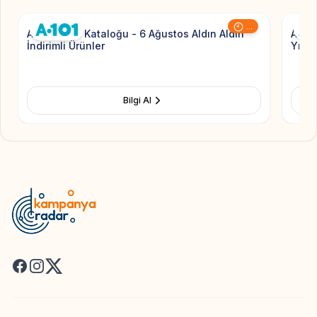
...
A101 Aktüel Kataloğu - 6 Ağustos Aldın Aldın
A101 
İndirimli Ürünler
Yıldız
Bilgi Al
Facebook
Instagram
X