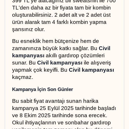
399 TL'ye alacağınız bir sweatshirt ile 700 
TL'den daha az bir fiyata tam bir kombin 
oluşturabilirsiniz. 2 adet alt ve 2 adet üst 
ürün alarak tam 4 farklı kombin yapma 
şansınız olur. 
Bu esneklik hem bütçenize hem de 
zamanınıza büyük katkı sağlar. Bu 
Civil 
kampanyası
 akıllı gardırop çözümleri 
sunar. Bu 
Civil kampanyası
 ile alışveriş 
yapmak çok keyifli. Bu 
Civil kampanyası
kaçmaz.
Kampanya İçin Son Günler
Bu sabit fiyat avantajı sunan harika 
kampanya 25 Eylül 2025 tarihinde başladı 
ve 8 Ekim 2025 tarihinde sona erecek. 
Okul ihtiyaçlarının ve sonbahar gardırop 