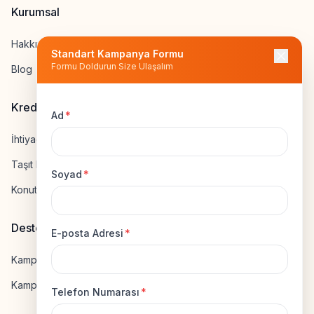
Kurumsal
Hakkımızda
Standart Kampanya Formu
Formu Doldurun Size Ulaşalım
Blog
Kredi Hesapla
Ad
*
İhtiyaç Kredisi Hesapla
Taşıt Kredisi Hesapla
Soyad
*
Konut Kredisi Hesapla
Destek
E-posta Adresi
*
Kampanya Gönderme
Kampanyaya Katılma
Telefon Numarası
*