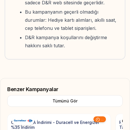
sadece D&R web sitesinde geçerlidir.
Bu kampanyanın geçerli olmadığı
durumlar: Hediye kartı alımları, akıllı saat,
cep telefonu ve tablet siparişleri.
D&R kampanya koşullarını değiştirme
hakkını saklı tutar.
Benzer Kampanyalar
Tümünü Gör
Add to Favorite
...
CarrefourSA İndirimi - Duracell ve Energizer
Pierr
%35 İndirim
Taksi