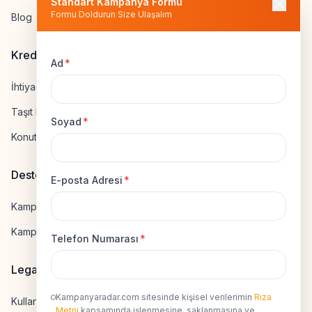
Standart Kampanya Formu
Formu Doldurun Size Ulaşalım
Blog
Kredi Hesapla
Ad
*
İhtiyaç Kredisi Hesapla
Taşıt Kredisi Hesapla
Soyad
*
Konut Kredisi Hesapla
Destek
E-posta Adresi
*
Kampanya Gönderme
Kampanyaya Katılma
Telefon Numarası
*
Legal
Kampanyaradar.com sitesinde kişisel verilerimin
Rıza
Kullanıcı Sözleşmesi
Metni
kapsamında işlenmesine, saklanmasına ve