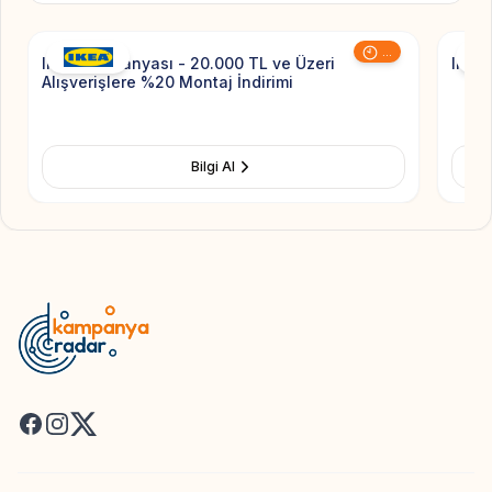
...
Ikea Kampanyası - 20.000 TL ve Üzeri
Ikea 
Alışverişlere %20 Montaj İndirimi
Bilgi Al
Facebook
Instagram
X