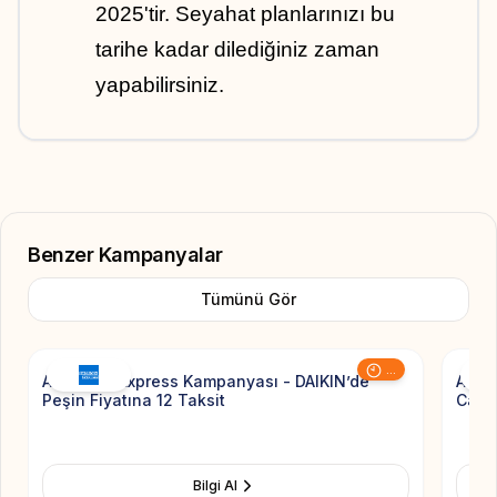
2025'tir. Seyahat planlarınızı bu 
tarihe kadar dilediğiniz zaman 
yapabilirsiniz.
Benzer Kampanyalar
Tümünü Gör
Add to Favorite
...
American Express Kampanyası - DAIKIN’de
Amer
Peşin Fiyatına 12 Taksit
Car’d
Bilgi Al