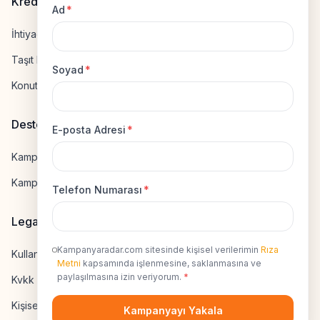
Kredi Hesapla
Ad
*
İhtiyaç Kredisi Hesapla
Taşıt Kredisi Hesapla
Soyad
*
Konut Kredisi Hesapla
Destek
E-posta Adresi
*
Kampanya Gönderme
Kampanyaya Katılma
Telefon Numarası
*
Legal
Kampanyaradar.com sitesinde kişisel verilerimin
Rıza
Kullanıcı Sözleşmesi
Metni
kapsamında işlenmesine, saklanmasına ve
paylaşılmasına izin veriyorum.
*
Kvkk Uyumluluk
Kişisel Veri İzni
Kampanyayı Yakala