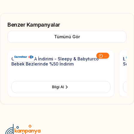
Benzer Kampanyalar
Tümünü Gör
Add to Favorite
...
CarrefourSA İndirimi - Sleepy & Babyturco
E-Beb
Bebek Bezlerinde %50 İndirim
Scoot
Bilgi Al