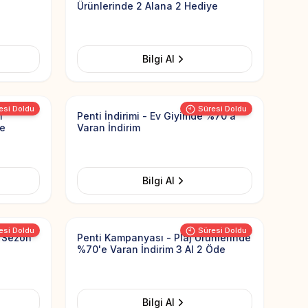
Ürünlerinde 2 Alana 2 Hediye
Bilgi Al
Add to Favorites
Add to Favorit
esi Doldu
Süresi Doldu
m
Penti İndirimi - Ev Giyimde %70'a
ye
Varan İndirim
Bilgi Al
Add to Favorites
Add to Favorit
esi Doldu
Süresi Doldu
n Sezon
Penti Kampanyası - Plaj Ürünlerinde
%70'e Varan İndirim 3 Al 2 Öde
Bilgi Al