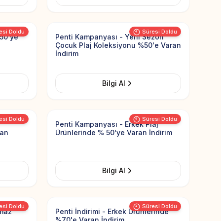
Add to Favorites
Add to Favorit
esi Doldu
Süresi Doldu
%50'ye
Penti Kampanyası - Yeni Sezon
Çocuk Plaj Koleksiyonu %50'e Varan
İndirim
Bilgi Al
Add to Favorites
Add to Favorit
esi Doldu
Süresi Doldu
Penti Kampanyası - Erkek Plaj
ran
Ürünlerinde % 50'ye Varan İndirim
Bilgi Al
Add to Favorites
Add to Favorit
esi Doldu
Süresi Doldu
kmaz
Penti İndirimi - Erkek Ürünlerinde
%70'e Varan İndirim