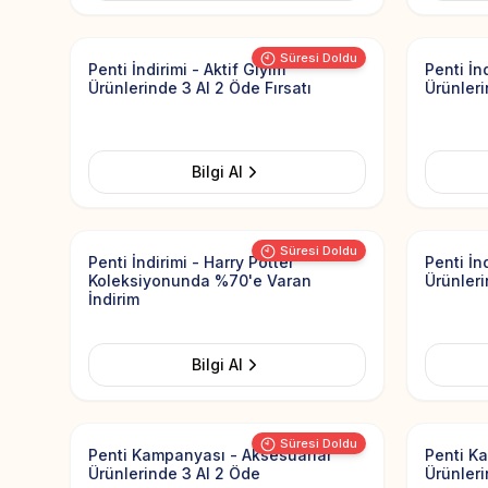
Add to Favorites
Süresi Doldu
Penti İndirimi - Aktif Giyim
Penti İn
Ürünlerinde 3 Al 2 Öde Fırsatı
Ürünler
Bilgi Al
Add to Favorites
Süresi Doldu
Penti İndirimi - Harry Potter
Penti İn
Koleksiyonunda %70'e Varan
Ürünler
İndirim
Bilgi Al
Add to Favorites
Süresi Doldu
Penti Kampanyası - Aksesuarlar
Penti K
Ürünlerinde 3 Al 2 Öde
Ürünleri