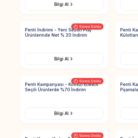
Bilgi Al
Add to Favorites
Süresi Doldu
Penti İndirimi - Yeni Sezon Plaj
Penti Ka
Ürünlerinde Net % 20 İndirim
Külotlar
Bilgi Al
Add to Favorites
Süresi Doldu
Penti Kampanyası - Kırmızı Etiketli
Penti K
Seçili Ürünlerde %70 İndirim
Pijamala
Bilgi Al
Add to Favorites
Süresi Doldu