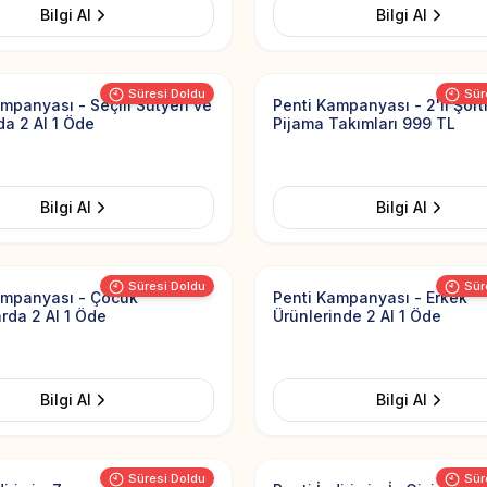
Bilgi Al
Bilgi Al
Add to Favorites
Süresi Doldu
Sür
mpanyası - Seçili Sütyen ve
Penti Kampanyası - 2'li Şort
da 2 Al 1 Öde
Pijama Takımları 999 TL
Bilgi Al
Bilgi Al
Add to Favorites
Süresi Doldu
Sür
ampanyası - Çocuk
Penti Kampanyası - Erkek
rda 2 Al 1 Öde
Ürünlerinde 2 Al 1 Öde
Bilgi Al
Bilgi Al
Add to Favorites
Süresi Doldu
Sür