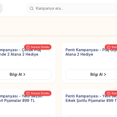
Add to Favorites
Süresi Doldu
Sür
ampanyası - Çocuk Plaj
Penti Kampanyası - Plaj Gi
inde 2 Alana 2 Hediye
Alana 2 Hediye
Bilgi Al
Bilgi Al
Add to Favorites
Süresi Doldu
Sür
ampanyası - Yeni Sezon
Penti Kampanyası - Yeni S
rt Pijamalar 899 TL
Erkek Şortlu Pijamalar 899 