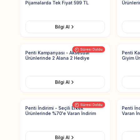
Pijamalarda Tek Fiyat 599 TL
Ürünler
Bilgi Al
Add to Favorites
Süresi Doldu
Penti Kampanyası - Aksesuar
Penti K
Ürünlerinde 2 Alana 2 Hediye
Giyim Ü
Bilgi Al
Add to Favorites
Süresi Doldu
Penti İndirimi - Seçili Erkek
Penti İn
Ürünlerinde %70'e Varan İndirim
Varan İn
Bilgi Al