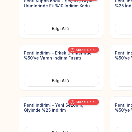
Penti Kupon Kodu - Seçili İç Giyim
Penti İn
Ürünlerinde Ek %10 İndirim Kodu
%25 İnd
Bilgi Al
Add to Favorites
Süresi Doldu
Penti İndirimi - Erkek Ürünlerinde
Penti İn
%50'ye Varan İndirim Fırsatı
%50'ye 
Bilgi Al
Add to Favorites
Süresi Doldu
Penti İndirimi - Yeni Sezon İç
Penti İn
Giyimde %25 İndirim
%50'ye 