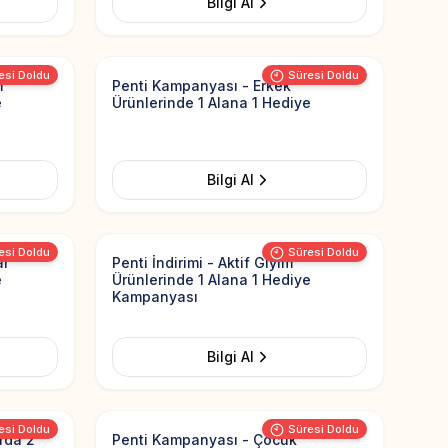
Bilgi Al
Add to Favorites
Add to Favorit
esi Doldu
Süresi Doldu
m
Penti Kampanyası - Erkek
e
Ürünlerinde 1 Alana 1 Hediye
Bilgi Al
Add to Favorites
Add to Favorit
esi Doldu
Süresi Doldu
ar
Penti İndirimi - Aktif Giyim
e
Ürünlerinde 1 Alana 1 Hediye
Kampanyası
Bilgi Al
Add to Favorites
Add to Favorit
esi Doldu
Süresi Doldu
rda 2
Penti Kampanyası - Çocuk