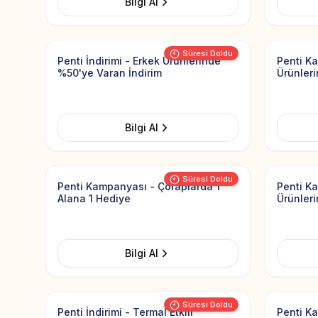
Bilgi Al
Add to Favorites
Süresi Doldu
Penti İndirimi - Erkek Ürünlerinde
Penti K
%50'ye Varan İndirim
Ürünleri
Bilgi Al
Add to Favorites
Süresi Doldu
Penti Kampanyası - Çoraplarda 1
Penti K
Alana 1 Hediye
Ürünleri
Bilgi Al
Add to Favorites
Süresi Doldu
Penti İndirimi - Termal Etkili
Penti K