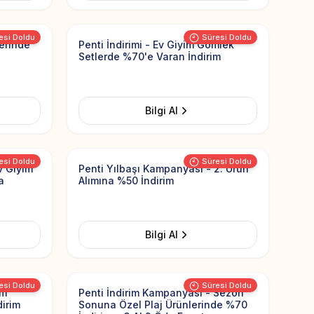
Add to Favorites
Add to Favorit
esi Doldu
Süresi Doldu
lerinde
Penti İndirimi - Ev Giyim Gömlek
Setlerde %70'e Varan İndirim
Bilgi Al
Add to Favorites
Add to Favorit
esi Doldu
Süresi Doldu
v Giyim
Penti Yılbaşı Kampanyası - 2. Ürün
a
Alımına %50 İndirim
Bilgi Al
Add to Favorites
Add to Favorit
esi Doldu
Süresi Doldu
im
Penti İndirim Kampanyası - Sezon
irim
Sonuna Özel Plaj Ürünlerinde %70