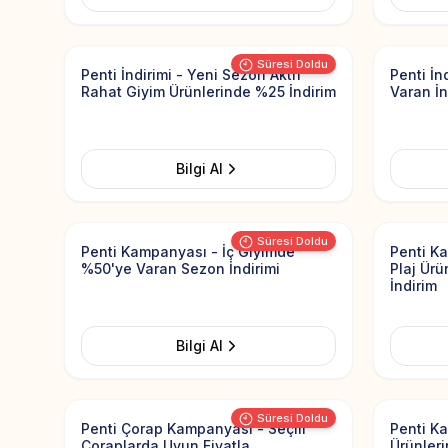
Add to Favorites
Süresi Doldu
Penti İndirimi - Yeni Sezon Aktif
Penti İn
Rahat Giyim Ürünlerinde %25 İndirim
Varan İn
Bilgi Al
Add to Favorites
Süresi Doldu
Penti Kampanyası - İç Giyimde
Penti Ka
%50'ye Varan Sezon İndirimi
Plaj Ür
İndirim
Bilgi Al
Add to Favorites
Süresi Doldu
Penti Çorap Kampanyası - Seçili
Penti Ka
Çoraplarda Uyun Fiyatla
Ürünler