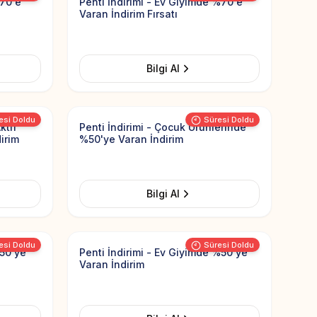
%70'e
Penti İndirimi - Ev Giyimde %70'e
Varan İndirim Fırsatı
Bilgi Al
Add to Favorites
Add to Favorit
esi Doldu
Süresi Doldu
ktif
Penti İndirimi - Çocuk Ürünlerinde
irim
%50'ye Varan İndirim
Bilgi Al
Add to Favorites
Add to Favorit
esi Doldu
Süresi Doldu
%50'ye
Penti İndirimi - Ev Giyimde %50'ye
Varan İndirim