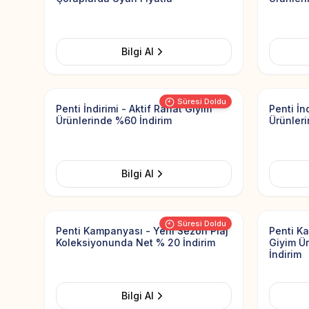
Bilgi Al
Add to Favorites
Süresi Doldu
Penti İndirimi - Aktif Rahat Giyim
Penti İn
Ürünlerinde %60 İndirim
Ürünleri
Bilgi Al
Add to Favorites
Süresi Doldu
Penti Kampanyası - Yeni Sezon Plaj
Penti K
Koleksiyonunda Net % 20 İndirim
Giyim Ü
İndirim
Bilgi Al