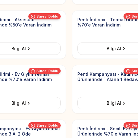
Add to Favorites
Süresi Doldu
Sür
dirimi - Aksesuar
Penti İndirimi - Termal Ürün
inde %50'e Varan İndirim
%70'e Varan İndirim
Bilgi Al
Bilgi Al
Add to Favorites
Süresi Doldu
Sür
dirimi - Ev Giyim Termal
Penti Kampanyası - Kadın E
inde %70'e Varan İndirim
Ürünlerinde 1 Alana 1 Bedav
Bilgi Al
Bilgi Al
Add to Favorites
Süresi Doldu
Sür
ampanyası - Ev Giyim Termal
Penti İndirimi - Seçili Ev Giy
nde 3 Al 2 Öde
Ürünlerinde %70'e Varan İnd