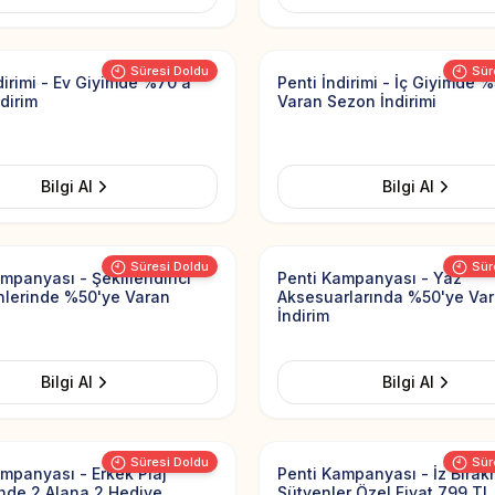
Add to Favorites
Süresi Doldu
Sür
dirimi - Ev Giyimde %70'a
Penti İndirimi - İç Giyimde 
dirim
Varan Sezon İndirimi
Bilgi Al
Bilgi Al
Add to Favorites
Süresi Doldu
Sür
mpanyası - Şekillendirici
Penti Kampanyası - Yaz
ünlerinde %50'ye Varan
Aksesuarlarında %50'ye Va
İndirim
Bilgi Al
Bilgi Al
Add to Favorites
Süresi Doldu
Sür
mpanyası - Erkek Plaj
Penti Kampanyası - İz Bıra
inde 2 Alana 2 Hediye
Sütyenler Özel Fiyat 799 TL