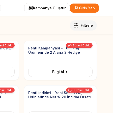
Kampanya Oluştur
Giriş Yap
Filtrele
Add to Favorites
Add to Favorit
esi Doldu
Süresi Doldu
yimde 2
Penti Kampanyası - Tüm Plaj
Ürünlerinde 2 Alana 2 Hediye
Bilgi Al
Add to Favorites
Add to Favorit
esi Doldu
Süresi Doldu
ezon
Penti İndirimi - Yeni Sezon Plaj
TL
Ürünlerinde Net % 20 İndirim Fırsatı