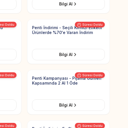
Bilgi Al
Add to Favorites
Add to Favorit
esi Doldu
Süresi Doldu
lu
Penti İndirimi - Seçili Kırmızı Etiketli
Ürünlerde %70'e Varan İndirim
Bilgi Al
Add to Favorites
Add to Favorit
esi Doldu
Süresi Doldu
Penti Kampanyası - Pijama Günleri
Kapsamında 2 Al 1 Öde
Bilgi Al
Add to Favorites
Add to Favorit
esi Doldu
Süresi Doldu