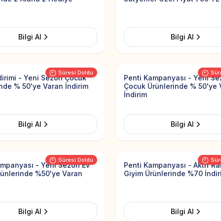
Bilgi Al
Bilgi Al
Add to Favorites
Süresi Doldu
Sür
dirimi - Yeni Sezon Çocuk
Penti Kampanyası - Yeni S
nde % 50'ye Varan İndirim
Çocuk Ürünlerinde % 50'ye 
İndirim
Bilgi Al
Bilgi Al
Add to Favorites
Süresi Doldu
Sür
ampanyası - Yeni Sezon Ev
Penti Kampanyası - Aktif Ra
rünlerinde %50'ye Varan
Giyim Ürünlerinde %70 İndir
Bilgi Al
Bilgi Al