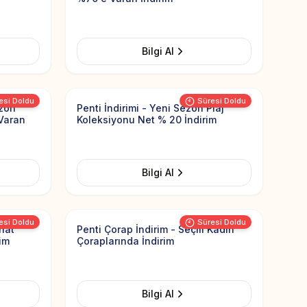
Bilgi Al
Add to Favorites
Add to Favorit
esi Doldu
Süresi Doldu
ezon
Penti İndirimi - Yeni Sezon Plaj
Varan
Koleksiyonu Net % 20 İndirim
Bilgi Al
Add to Favorites
Add to Favorit
esi Doldu
Süresi Doldu
hat
Penti Çorap İndirim - Seçili Kadın
im
Çoraplarında İndirim
Bilgi Al