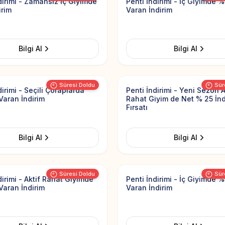
dirimi - Zamansız İç Giyimde
Penti İndirimi - İç Giyimde 
irim
Varan İndirim
Bilgi Al
Bilgi Al
Add to Favorites
Süresi Doldu
Sür
dirimi - Seçili Çoraplarda
Penti İndirimi - Yeni Sezon A
Varan İndirim
Rahat Giyim de Net % 25 İnd
Fırsatı
Bilgi Al
Bilgi Al
Add to Favorites
Süresi Doldu
Sür
dirimi - Aktif Rahat Giyimde
Penti İndirimi - İç Giyimde 
Varan İndirim
Varan İndirim