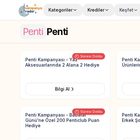
Kategoriler
Krediler
Keşfet
Penti
Add to Favorites
Süresi Doldu
Penti Kampanyası - Yaz
Penti K
Aksesuarlarında 2 Alana 2 Hediye
Ürünler
Bilgi Al
Add to Favorites
Süresi Doldu
Penti Kampanyası - Babalar
Penti K
Günü'ne Özel 200 Penticlub Puan
Erkek Şo
Hediye