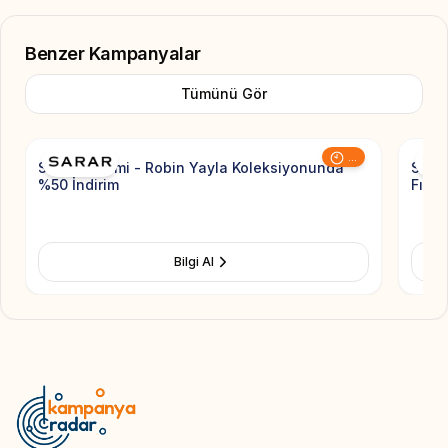
Benzer Kampanyalar
Tümünü Gör
Add to Favorite
...
Sarar İndirimi - Robin Yayla Koleksiyonunda
Süva
%50 İndirim
Fırsa
Bilgi Al