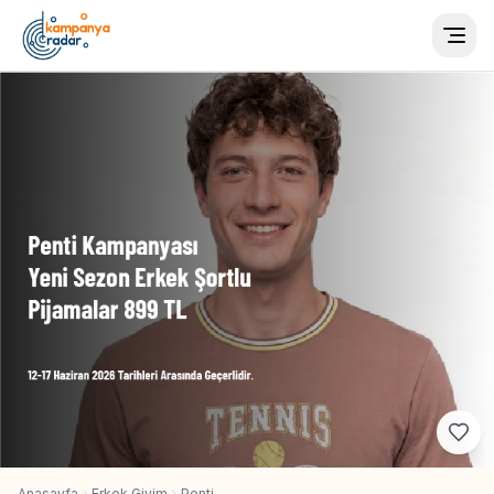
Togg
Anasayfa
Erkek Giyim
Penti