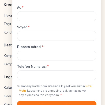
Kredi Hesapla
Ad
*
İhtiyaç Kredisi Hesapla
Taşıt Kredisi Hesapla
Soyad
*
Konut Kredisi Hesapla
Destek
E-posta Adresi
*
Kampanya Gönderme
Kampanyaya Katılma
Telefon Numarası
*
Legal
Kampanyaradar.com sitesinde kişisel verilerimin
Rıza
Kullanıcı Sözleşmesi
Metni
kapsamında işlenmesine, saklanmasına ve
paylaşılmasına izin veriyorum.
*
Kvkk Uyumluluk
Kişisel Veri İzni