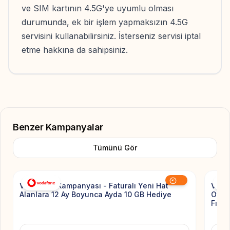
ve SIM kartının 4.5G'ye uyumlu olması
durumunda, ek bir işlem yapmaksızın 4.5G
servisini kullanabilirsiniz. İsterseniz servisi iptal
etme hakkına da sahipsiniz.
Benzer Kampanyalar
Tümünü Gör
Add to Favorite
...
Vodafone Kampanyası - Faturalı Yeni Hat
Voda
Alanlara 12 Ay Boyunca Ayda 10 GB Hediye
Ovaki
Fırsat