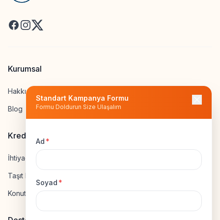
Facebook
Instagram
X
Kurumsal
Hakkımızda
Standart Kampanya Formu
Formu Doldurun Size Ulaşalım
Blog
Kredi Hesapla
Ad
*
İhtiyaç Kredisi Hesapla
Taşıt Kredisi Hesapla
Soyad
*
Konut Kredisi Hesapla