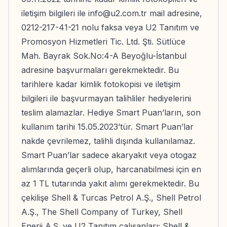
iletişim bilgileri ile
info@u2.com.tr
mail adresine,
0212-217-41-21 nolu faksa veya U2 Tanıtım ve
Promosyon Hizmetleri Tic. Ltd. Şti. Sütlüce
Mah. Bayrak Sok.No:4-A Beyoğlu-İstanbul
adresine başvurmaları gerekmektedir. Bu
tarihlere kadar kimlik fotokopisi ve iletişim
bilgileri ile başvurmayan talihliler hediyelerini
teslim alamazlar. Hediye Smart Puan’ların, son
kullanım tarihi 15.05.2023’tür. Smart Puan’lar
nakde çevrilemez, talihli dışında kullanılamaz.
Smart Puan’lar sadece akaryakıt veya otogaz
alımlarında geçerli olup, harcanabilmesi için en
az 1 TL tutarında yakıt alımı gerekmektedir. Bu
çekilişe Shell & Turcas Petrol A.Ş., Shell Petrol
A.Ş., The Shell Company of Turkey, Shell
Enerji A.Ş. ve U2 Tanıtım çalışanları; Shell &