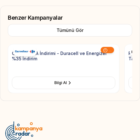
Benzer Kampanyalar
Tümünü Gör
Add to Favorite
...
CarrefourSA İndirimi - Duracell ve Energizer
Pierr
%35 İndirim
Taksi
Bilgi Al