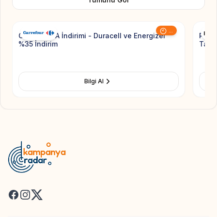
Add to Favorite
...
CarrefourSA İndirimi - Duracell ve Energizer
Pierr
%35 İndirim
Taksi
Bilgi Al
Facebook
Instagram
X