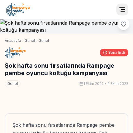
Togg
Anasayfa
Genel
Genel
Sona Erdi
Şok hafta sonu fırsatlarında Rampage
pembe oyuncu koltuğu kampanyası
Genel
1 Ekim 2022
-
4 Ekim 2022
Şok hafta sonu fırsatlarında Rampage pembe