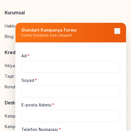
Kurumsal
Hakkımızda
Standart Kampanya Formu
Formu Doldurun Size Ulaşalım
Blog
Kredi Hesapla
Ad
*
İhtiyaç Kredisi Hesapla
Taşıt Kredisi Hesapla
Soyad
*
Konut Kredisi Hesapla
Destek
E-posta Adresi
*
Kampanya Gönderme
Kampanyaya Katılma
Telefon Numarası
*