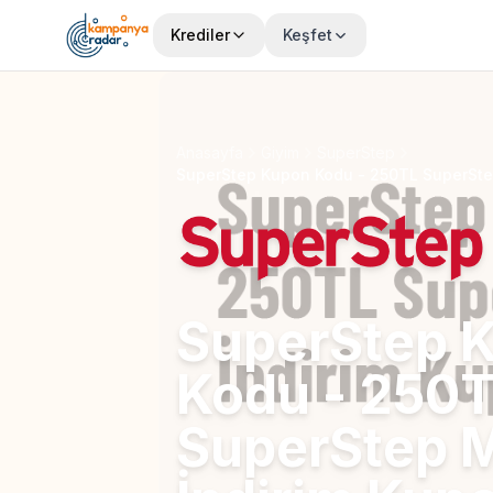
Krediler
Keşfet
Anasayfa
Giyim
SuperStep
SuperStep Kupon Kodu - 250TL SuperSte
SuperStep 
Kodu - 250
SuperStep M