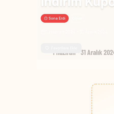
İndirim Kup
Sona Erdi
Giyim
1 Haziran 2024
-
31 Aralık 2024
Favorilere Ekle