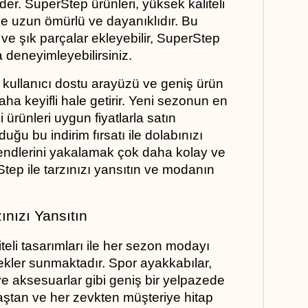
er. SuperStep ürünleri, yüksek kaliteli 
ile uzun ömürlü ve dayanıklıdır. Bu 
e şık parçalar ekleyebilir, SuperStep 
a deneyimleyebilirsiniz.
kullanıcı dostu arayüzü ve geniş ürün 
daha keyifli hale getirir. Yeni sezonun en 
i ürünleri uygun fiyatlarla satın 
uğu bu indirim fırsatı ile dolabınızı 
ndlerini yakalamak çok daha kolay ve 
ep ile tarzınızı yansıtın ve modanın 
ınızı Yansıtın
teli tasarımları ile her sezon modayı 
ekler sunmaktadır. Spor ayakkabılar, 
e aksesuarlar gibi geniş bir yelpazede 
ştan ve her zevkten müşteriye hitap 