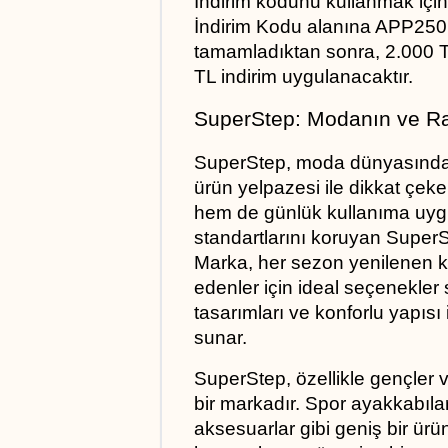
İndirim kodunu kullanmak için
İndirim Kodu alanına APP250 k
tamamladıktan sonra, 2.000 TL
TL indirim uygulanacaktır.
SuperStep: Modanın ve Ra
SuperStep, moda dünyasında ö
ürün yelpazesi ile dikkat çek
hem de günlük kullanıma uygu
standartlarını koruyan SuperSte
Marka, her sezon yenilenen ko
edenler için ideal seçenekler 
tasarımları ve konforlu yapısı 
sunar.
SuperStep, özellikle gençler ve
bir markadır. Spor ayakkabılar
aksesuarlar gibi geniş bir ür