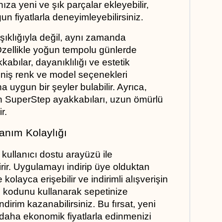
za yeni ve şık parçalar ekleyebilir, 
n fiyatlarla deneyimleyebilirsiniz.
ıklığıyla değil, aynı zamanda 
Özellikle yoğun tempolu günlerde 
ılar, dayanıklılığı ve estetik 
eniş renk ve model seçenekleri 
 uygun bir şeyler bulabilir. Ayrıca, 
en SuperStep ayakkabıları, uzun ömürlü 
r.
nım Kolaylığı
ullanıcı dostu arayüzü ile 
etirir. Uygulamayı indirip üye olduktan 
olayca erişebilir ve indirimli alışverişin 
0 kodunu kullanarak sepetinize 
dirim kazanabilirsiniz. Bu fırsat, yeni 
daha ekonomik fiyatlarla edinmenizi 