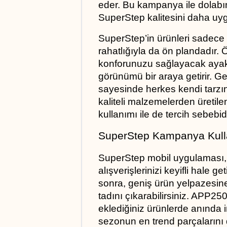
eder. Bu kampanya ile dolabını
SuperStep kalitesini daha uygu
SuperStep’in ürünleri sadece ş
rahatlığıyla da ön plandadır. 
konforunuzu sağlayacak ayakkab
görünümü bir araya getirir. G
sayesinde herkes kendi tarzına
kaliteli malzemelerden üretil
kullanımı ile de tercih sebebidi
SuperStep Kampanya Kulla
SuperStep mobil uygulaması, k
alışverişlerinizi keyifli hale g
sonra, geniş ürün yelpazesine k
tadını çıkarabilirsiniz. APP25
eklediğiniz ürünlerde anında in
sezonun en trend parçalarını 