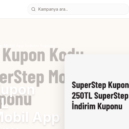
p Mobil App İndirim Kuponu
Kupon
TL
obil App