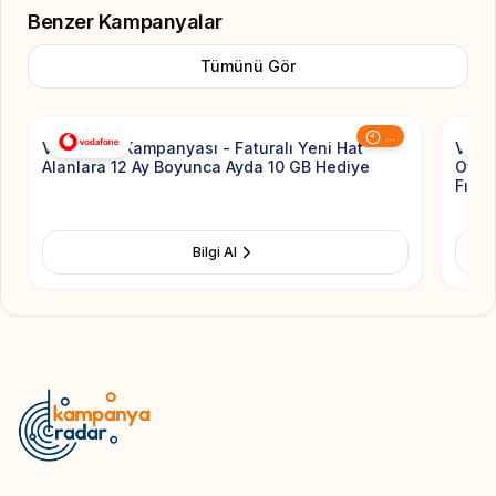
Benzer Kampanyalar
Tümünü Gör
Add to Favorite
...
Vodafone Kampanyası - Faturalı Yeni Hat
Voda
Alanlara 12 Ay Boyunca Ayda 10 GB Hediye
Ovaki
Fırsat
Bilgi Al