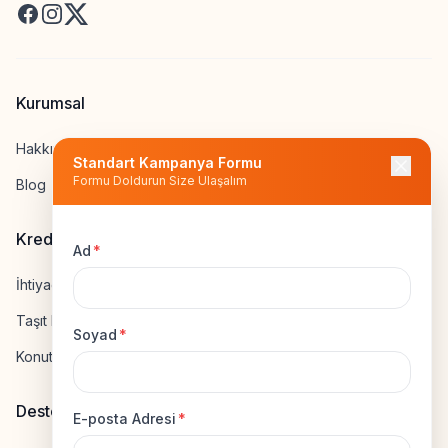
Facebook
Instagram
X
Kurumsal
Hakkımızda
Standart Kampanya Formu
Formu Doldurun Size Ulaşalım
Blog
Kredi Hesapla
Ad
*
İhtiyaç Kredisi Hesapla
Taşıt Kredisi Hesapla
Soyad
*
Konut Kredisi Hesapla
Destek
E-posta Adresi
*