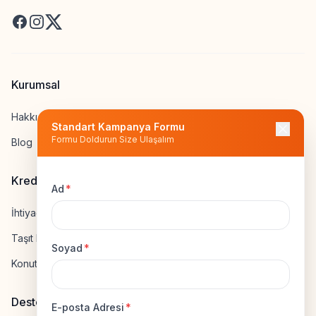
Facebook
Instagram
X
Kurumsal
Hakkımızda
Standart Kampanya Formu
Formu Doldurun Size Ulaşalım
Blog
Kredi Hesapla
Ad
*
İhtiyaç Kredisi Hesapla
Taşıt Kredisi Hesapla
Soyad
*
Konut Kredisi Hesapla
Destek
E-posta Adresi
*