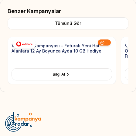
Benzer Kampanyalar
Tümünü Gör
Add to Favorite
...
Vodafone Kampanyası - Faturalı Yeni Hat
Voda
Alanlara 12 Ay Boyunca Ayda 10 GB Hediye
Ovaki
Fırsat
Bilgi Al