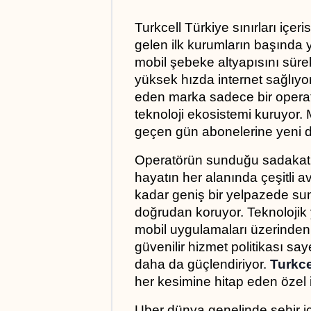
Turkcell Türkiye sınırları içeri
gelen ilk kurumların başında 
mobil şebeke altyapısını sürekl
yüksek hızda internet sağlıyor
eden marka sadece bir operat
teknoloji ekosistemi kuruyor. 
geçen gün abonelerine yeni diji
Operatörün sunduğu sadakat p
hayatın her alanında çeşitli av
kadar geniş bir yelpazede sunul
doğrudan koruyor. Teknolojik y
mobil uygulamaları üzerinden kiş
güvenilir hizmet politikası sa
daha da güçlendiriyor. 
Turkc
her kesimine hitap eden özel iç
Uber dünya genelinde şehir içi