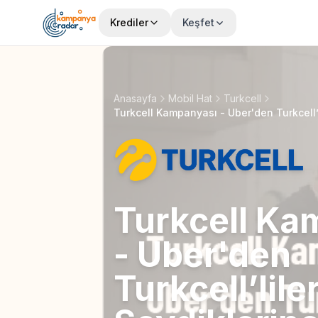
Krediler
Keşfet
Anasayfa
Mobil Hat
Turkcell
Turkcell Ka
- Uber'den
Turkcell’lile