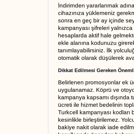
İndirimden yararlanmak adına
cihazınıza yüklemeniz gerek
sonra en geç bir ay içinde seya
kampanyası şifreleri yalnızca
hesaplarda aktif hale gelmek
ekle alanına kodunuzu girerek 
tanımlayabilirsiniz. İlk yolcul
otomatik olarak düşülerek ava
Dikkat Edilmesi Gereken Önemli
Belirlenen promosyonlar ek ücr
uygulanamaz. Köprü ve otoyol 
kampanya kapsamı dışında tut
ücreti ile hizmet bedelinin to
Turkcell kampanyası kodları başk
kesinlikle birleştirilemez. Yolc
bakiye nakit olarak iade edil