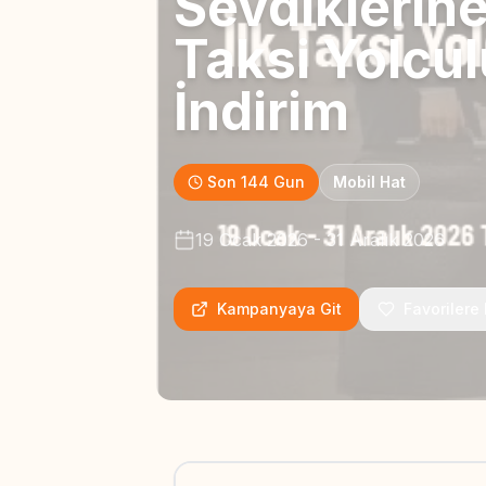
Sevdiklerine
Taksi Yolcu
İndirim
Son 144 Gun
Mobil Hat
19 Ocak 2026
-
31 Aralık 2026
Kampanyaya Git
Favorilere 