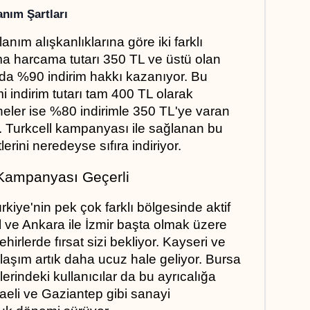
anım Şartları
anım alışkanlıklarına göre iki farklı 
a harcama tutarı 350 TL ve üstü olan 
ında %90 indirim hakkı kazanıyor. Bu 
indirim tutarı tam 400 TL olarak 
oneler ise %80 indirimle 350 TL'ye varan 
r. Turkcell kampanyası ile sağlanan bu 
rini neredeyse sıfıra indiriyor.
 Kampanyası Geçerli
rkiye'nin pek çok farklı bölgesinde aktif 
ul ve Ankara ile İzmir başta olmak üzere 
irlerde fırsat sizi bekliyor. Kayseri ve 
ulaşım artık daha ucuz hale geliyor. Bursa 
rindeki kullanıcılar da bu ayrıcalığa 
caeli ve Gaziantep gibi sanayi 