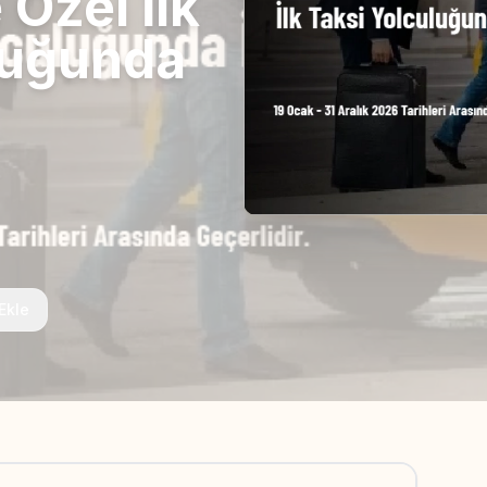
 Özel İlk
luğunda
Ekle