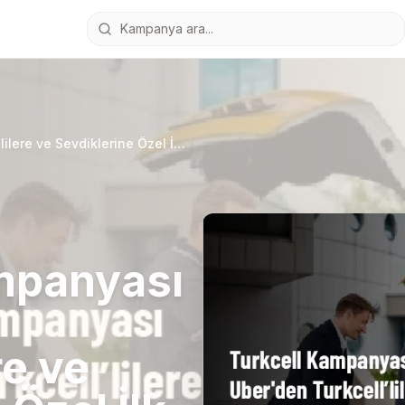
Turkcell Kampanyası - Uber'den Turkcell’lilere ve Sevdiklerine Özel İlk Taksi Yolculuğunda İndirim
mpanyası
re ve