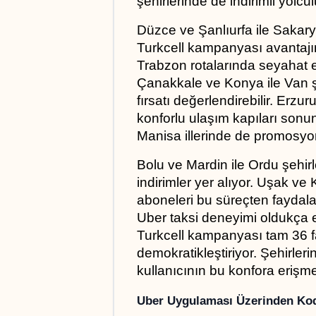
şehirlerinde de indirimli yolc
Düzce ve Şanlıurfa ile Sakarya
Turkcell kampanyası avantajını 
Trabzon rotalarında seyahat ede
Çanakkale ve Konya ile Van ş
fırsatı değerlendirebilir. Erzu
konforlu ulaşım kapıları sonuna
Manisa illerinde de promosyon 
Bolu ve Mardin ile Ordu şehirl
indirimler yer alıyor. Uşak ve Kı
aboneleri bu süreçten faydalan
Uber taksi deneyimi oldukça e
Turkcell kampanyası tam 36 fa
demokratikleştiriyor. Şehirleri
kullanıcının bu konfora erişme
Uber Uygulaması Üzerinden Ko