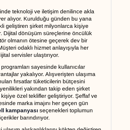
sinde teknoloji ve iletişim denilince akla 
yer alıyor. Kurulduğu günden bu yana 
i geliştiren şirket milyonlarca kişiye 
. Dijital dönüşüm süreçlerine öncülük 
ör olmanın ötesine geçerek dev bir 
Müşteri odaklı hizmet anlayışıyla her 
tal servisler ulaştırıyor.
rogramları sayesinde kullanıcılar 
antajlar yakalıyor. Alışverişten ulaşıma 
an fırsatlar tüketicilerin bütçesini 
enilikleri yakından takip eden şirket 
iye özel teklifler geliştiriyor. Şeffaf ve 
yesinde marka imajını her geçen gün 
ell kampanyası
 seçenekleri toplumun 
erikler barındırıyor.
 ulaşım alışkanlıklarını kökten değiştiren 