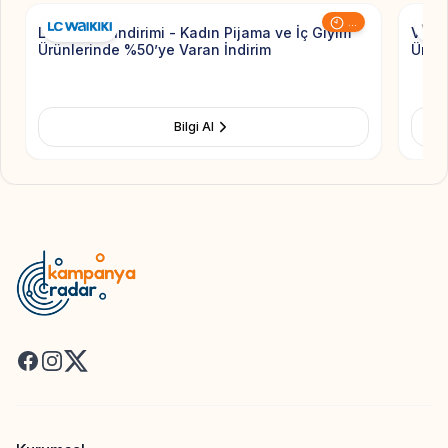
...
LC Waikiki İndirimi - Kadın Pijama ve İç Giyim
Victo
Ürünlerinde %50’ye Varan İndirim
Ürünl
Bilgi Al
Facebook
Instagram
X