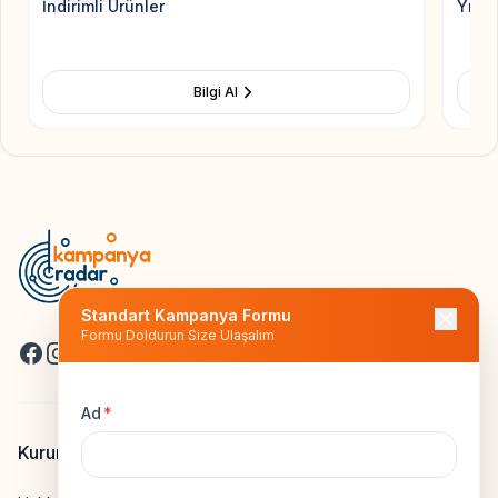
İndirimli Ürünler
Yıldız
Bilgi Al
Standart Kampanya Formu
Formu Doldurun Size Ulaşalım
Facebook
Instagram
X
Ad
*
Kurumsal