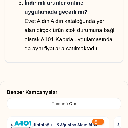
İndirimli ürünler online 
uygulamada geçerli mi?
Evet Aldın Aldın kataloğunda yer 
alan birçok ürün stok durumuna bağlı 
olarak A101 Kapıda uygulamasında 
da aynı fiyatlarla satılmaktadır.
Benzer Kampanyalar
Tümünü Gör
Add to Favorite
...
A101 Aktüel Kataloğu - 6 Ağustos Aldın Aldın
A101 