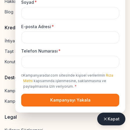
Hakkımızda
Soyad
*
Blog
E-posta Adresi
*
Kredi Hesapla
İhtiyaç Kredisi Hesapla
Telefon Numarası
*
Taşıt Kredisi Hesapla
Konut Kredisi Hesapla
Kampanyaradar.com sitesinde kişisel verilerimin
Rıza
Destek
Metni
kapsamında işlenmesine, saklanmasına ve
paylaşılmasına izin veriyorum.
*
Kampanya Gönderme
Kampanyayı Yakala
Kampanyaya Katılma
Legal
Kapat