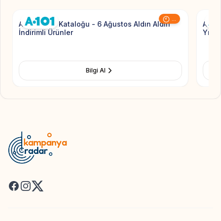
...
A101 Aktüel Kataloğu - 6 Ağustos Aldın Aldın
A101 
İndirimli Ürünler
Yıldız
Bilgi Al
Facebook
Instagram
X