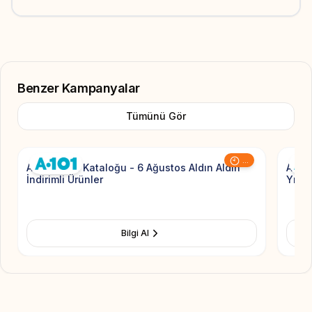
Benzer Kampanyalar
Tümünü Gör
Add to Favorite
...
A101 Aktüel Kataloğu - 6 Ağustos Aldın Aldın
A101 
İndirimli Ürünler
Yıldız
Bilgi Al