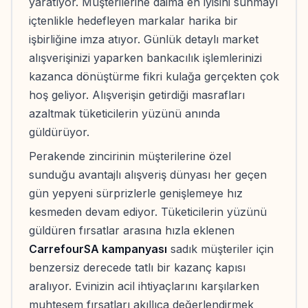
yaratıyor. Müşterilerine daima en iyisini sunmayı
içtenlikle hedefleyen markalar harika bir
işbirliğine imza atıyor. Günlük detaylı market
alışverişinizi yaparken bankacılık işlemlerinizi
kazanca dönüştürme fikri kulağa gerçekten çok
hoş geliyor. Alışverişin getirdiği masrafları
azaltmak tüketicilerin yüzünü anında
güldürüyor.
Perakende zincirinin müşterilerine özel
sunduğu avantajlı alışveriş dünyası her geçen
gün yepyeni sürprizlerle genişlemeye hız
kesmeden devam ediyor. Tüketicilerin yüzünü
güldüren fırsatlar arasına hızla eklenen
CarrefourSA kampanyası
sadık müşteriler için
benzersiz derecede tatlı bir kazanç kapısı
aralıyor. Evinizin acil ihtiyaçlarını karşılarken
muhteşem fırsatları akıllıca değerlendirmek