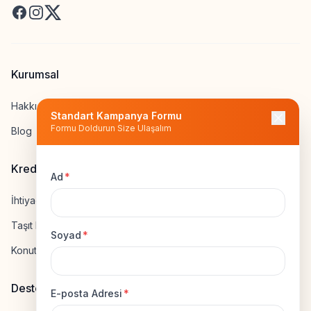
Facebook
Instagram
X
Kurumsal
Hakkımızda
Standart Kampanya Formu
Formu Doldurun Size Ulaşalım
Blog
Kredi Hesapla
Ad
*
İhtiyaç Kredisi Hesapla
Taşıt Kredisi Hesapla
Soyad
*
Konut Kredisi Hesapla
Destek
E-posta Adresi
*