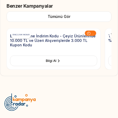
Benzer Kampanyalar
Tümünü Gör
Add to Favorite
...
English Home İndirim Kodu - Çeyiz Ürünlerinde
Trend
10.000 TL ve Üzeri Alışverişlerde 3.000 TL
%40 
Kupon Kodu
Bilgi Al