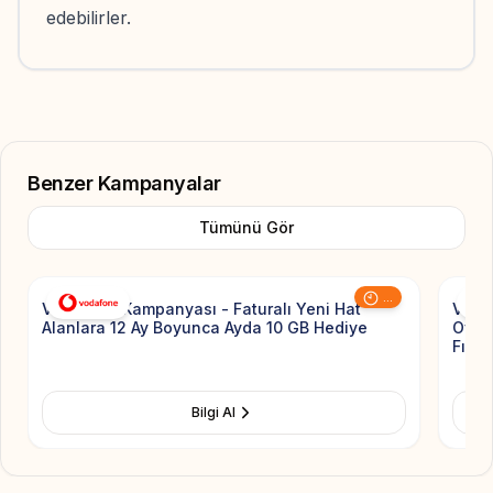
edebilirler.
Benzer Kampanyalar
Tümünü Gör
Add to Favorite
...
Vodafone Kampanyası - Faturalı Yeni Hat
Voda
Alanlara 12 Ay Boyunca Ayda 10 GB Hediye
Ovaki
Fırsat
Bilgi Al