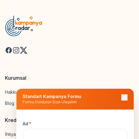
Facebook
Instagram
X
Kurumsal
Hakkımızda
Standart Kampanya Formu
Formu Doldurun Size Ulaşalım
Blog
Kredi Hesapla
Ad
*
İhtiyaç Kredisi Hesapla