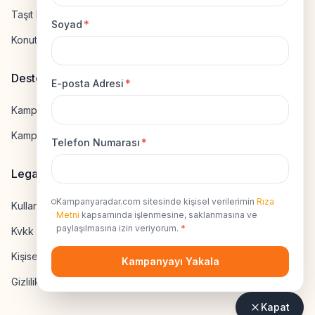
Taşıt Kredisi Hesapla
Soyad
*
Konut Kredisi Hesapla
Destek
E-posta Adresi
*
Kampanya Gönderme
Kampanyaya Katılma
Telefon Numarası
*
Legal
Kampanyaradar.com sitesinde kişisel verilerimin
Rıza
Kullanıcı Sözleşmesi
Metni
kapsamında işlenmesine, saklanmasına ve
paylaşılmasına izin veriyorum.
*
Kvkk Uyumluluk
Kişisel Veri İzni
Kampanyayı Yakala
Gizlilik Sözleşmesi
Kapat