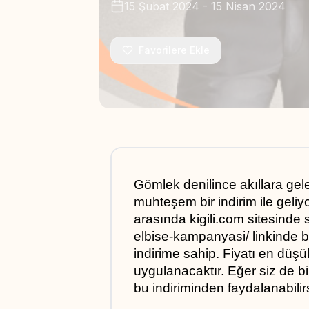
15 Şubat 2024
-
15 Nisan 2024
Favorilere Ekle
Gömlek denilince akıllara gelen
muhteşem bir indirim ile geliyo
arasında kigili.com sitesinde 
elbise-kampanyasi/ linkinde b
indirime sahip. Fiyatı en düşü
uygulanacaktır. Eğer siz de bi
bu indiriminden faydalanabilirs