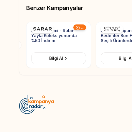
Benzer Kampanyalar
Add to Favorites
...
Sarar İndirimi - Robin
Süvari Kampan
Yayla Koleksiyonunda
Bedenler Son Fı
%50 İndirim
Seçili Ürünlerd
Previous slide
Bilgi Al
Bilgi A