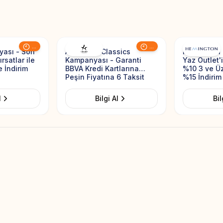
Add to Favorites
Add to Favorites
...
...
yası - Son
Altınyıldız Classics
Hemington İ
rsatlar ile
Kampanyası - Garanti
Yaz Outlet'
e İndirim
BBVA Kredi Kartlarına
%10 3 ve Üz
Peşin Fiyatına 6 Taksit
%15 İndirim
l
Bilgi Al
Bil