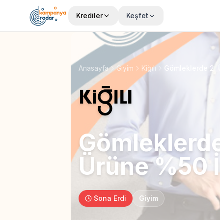
Krediler
Keşfet
Anasayfa
Giyim
Kiğılı
Gömleklerde 2. 
Gömleklerde
Ürüne %50 İ
Sona Erdi
Giyim