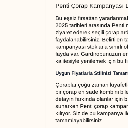
Penti Çorap Kampanyası D
Bu eşsiz fırsattan yararlanmak
2025 tarihleri arasında Penti m
ziyaret ederek seçili çoraplar
faydalanabilirsiniz. Belirtilen 
kampanyası stoklarla sınırlı 
fayda var. Gardırobunuzun en 
kalitesiyle yenilemek için bu f
Uygun Fiyatlarla Stilinizi Tama
Çoraplar çoğu zaman kıyafetler
bir çorap en sade kombini bile 
detayın farkında olanlar için bi
sunarken Penti çorap kampanyas
kılıyor. Siz de bu kampanya ile 
tamamlayabilirsiniz.