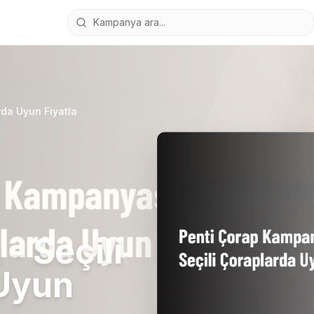
rda Uyun Fiyatla
- Seçili
 Uyun