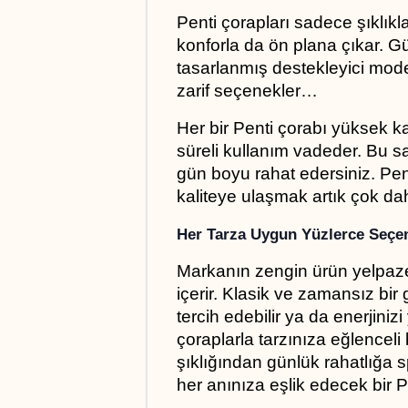
Penti çorapları sadece şıklıkl
konforla da ön plana çıkar. Gü
tasarlanmış destekleyici model
zarif seçenekler… 
Her bir Penti çorabı yüksek kalit
süreli kullanım vadeder. Bu s
gün boyu rahat edersiniz. Pe
kaliteye ulaşmak artık çok da
Her Tarza Uygun Yüzlerce Seçe
Markanın zengin ürün yelpaze
içerir. Klasik ve zamansız bir
tercih edebilir ya da enerjiniz
çoraplarla tarzınıza eğlenceli b
şıklığından günlük rahatlığa s
her anınıza eşlik edecek bir P