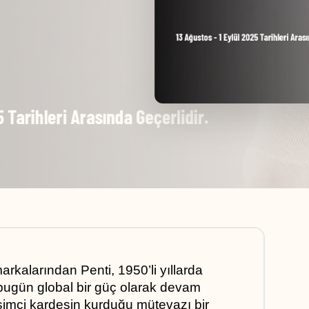
rkalarından Penti, 1950’li yıllarda 
bugün global bir güç olarak devam 
işimci kardeşin kurduğu mütevazı bir 