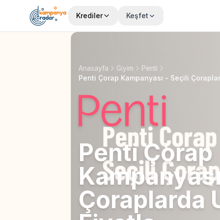
Krediler
Keşfet
Anasayfa
Giyim
Penti
Penti Çorap Kampanyası - Seçili Çorapla
Penti Çorap
Kampanyası 
Çoraplarda