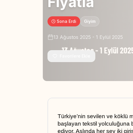
Fiyatla
Sona Erdi
Giyim
13 Ağustos 2025
-
1 Eylül 2025
Favorilere Ekle
Türkiye’nin sevilen ve köklü ma
başlayan tekstil yolculuğuna 
ediyor. Aslında her şey iki gir