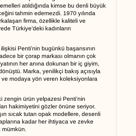
temelleri atıldığında kimse bu denli büyük 
eğini tahmin edemezdi. 1970 yılında 
laşan firma, özellikle kaliteli ve 
rede Türkiye’deki kadınların 
lişkisi Penti’nin bugünkü başarısının 
 sadece bir çorap markası olmanın çok 
atının her anına dokunan bir iç giyim, 
dönüştü. Marka, yenilikçi bakış açısıyla 
n ve modaya yön veren koleksiyonlara 
i zengin ürün yelpazesi Penti’nin 
an hakimiyetini gözler önüne seriyor. 
şın sıcak tutan opak modellere, desenli 
plarına kadar her ihtiyaca ve zevke 
ak mümkün. 