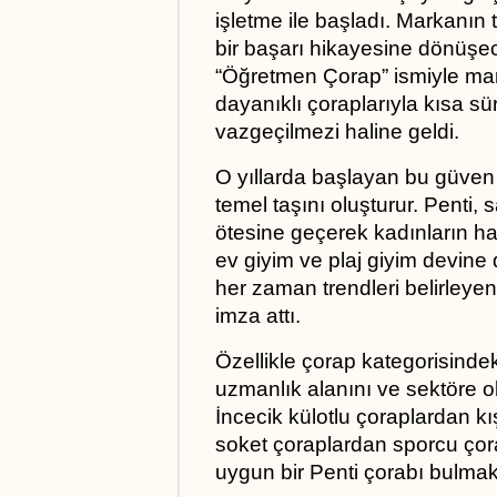
işletme ile başladı. Markanın 
bir başarı hikayesine dönüşec
“Öğretmen Çorap” ismiyle marka
dayanıklı çoraplarıyla kısa sü
vazgeçilmezi haline geldi. 
O yıllarda başlayan bu güven i
temel taşını oluşturur. Penti,
ötesine geçerek kadınların hay
ev giyim ve plaj giyim devine 
her zaman trendleri belirleye
imza attı. 
Özellikle çorap kategorisindek
uzmanlık alanını ve sektöre ol
İncecik külotlu çoraplardan kı
soket çoraplardan sporcu çora
uygun bir Penti çorabı bulm