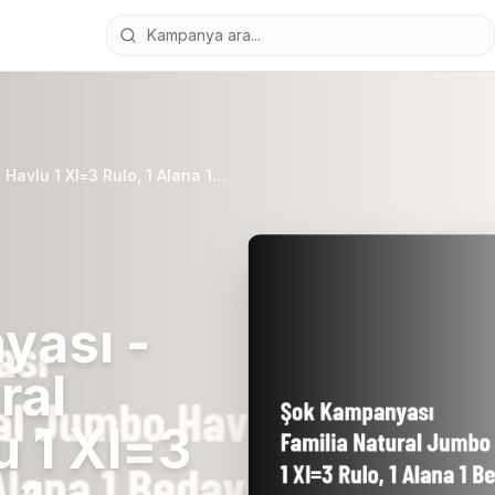
Şok Kampanyası - Familia Natural Jumbo Havlu 1 Xl=3 Rulo, 1 Alana 1 Bedava
yası -
ral
 1 Xl=3