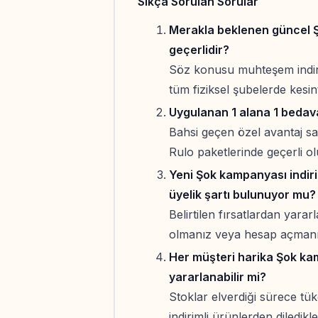
Sıkça Sorulan Sorular
Merakla beklenen güncel Ş
geçerlidir?
Söz konusu muhteşem indirim
tüm fiziksel şubelerde kesint
Uygulanan 1 alana 1 bedav
Bahsi geçen özel avantaj s
Rulo paketlerinde geçerli olu
Yeni Şok kampanyası indir
üyelik şartı bulunuyor mu?
Belirtilen fırsatlardan yara
olmanız veya hesap açmanız
Her müşteri harika Şok ka
yararlanabilir mi?
Stoklar elverdiği sürece tüke
indirimli ürünlerden diledik