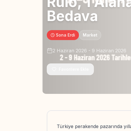
Rulo, 1 Alana
Bedava
Sona Erdi
Market
2 Haziran 2026
-
9 Haziran 2026
Favorilere Ekle
Türkiye perakende pazarında yılla