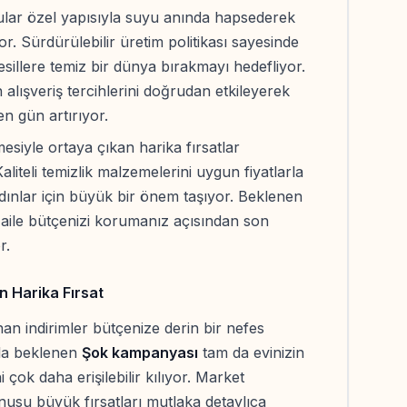
lular özel yapısıyla suyu anında hapsederek
or. Sürdürülebilir üretim politikası sayesinde
illere temiz bir dünya bırakmayı hedefliyor.
in alışveriş tercihlerini doğrudan etkileyerek
 gün artırıyor.
esiyle ortaya çıkan harika fırsatlar
aliteli temizlik malzemelerini uygun fiyatlarla
ınlar için büyük bir önem taşıyor. Beklenen
 aile bütçenizi korumanız açısından son
r.
n Harika Fırsat
an indirimler bütçenize derin bir nefes
akla beklenen
Şok kampanyası
tam da evinizin
 çok daha erişilebilir kılıyor. Market
onusu büyük fırsatları mutlaka detaylıca