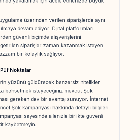
ı anında yakalamak için acele etmenizde büyük
 uygulama üzerinden verilen siparişlerde aynı
lmaya devam ediyor. Dijital platformları
rden güvenli biçimde alışverişlerini
getirilen siparişler zaman kazanmak isteyen
zzam bir kolaylık sağlıyor.
 Püf Noktalar
rin yüzünü güldürecek benzersiz nitelikler
nıza bahsetmek isteyeceğiniz mevcut Şok
sı gereken dev bir avantaj sunuyor. İnternet
el Şok kampanyası hakkında detaylı bilgileri
ampanyası sayesinde ailenizle birlikte güvenli
kit kaybetmeyin.