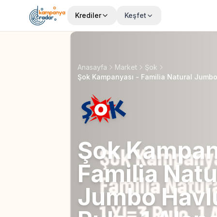
Krediler
Keşfet
Anasayfa
Market
Şok
Şok Kampan
Familia Natu
Jumbo Havlu