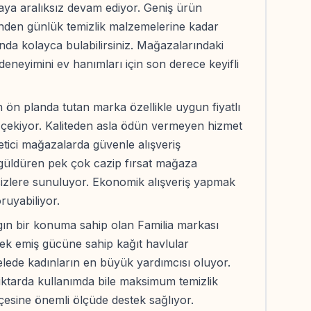
maya aralıksız devam ediyor. Geniş ürün
inden günlük temizlik malzemelerine kadar
tında kolayca bulabilirsiniz. Mağazalarındaki
deneyimini ev hanımları için son derece keyifli
ön planda tutan marka özellikle uygun fiyatlı
e çekiyor. Kaliteden asla ödün vermeyen hizmet
etici mağazalarda güvenle alışveriş
 güldüren pek çok cazip fırsat mağaza
 sizlere sunuluyor. Ekonomik alışveriş yapmak
oruyabiliyor.
gın bir konuma sahip olan Familia markası
ksek emiş gücüne sahip kağıt havlular
elede kadınların en büyük yardımcısı oluyor.
ktarda kullanımda bile maksimum temizlik
çesine önemli ölçüde destek sağlıyor.