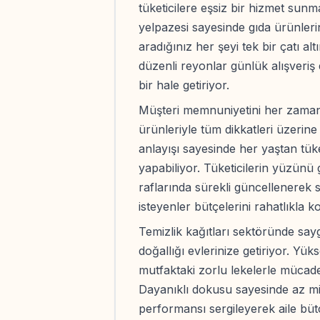
tüketicilere eşsiz bir hizmet sun
yelpazesi sayesinde gıda ürünler
aradığınız her şeyi tek bir çatı al
düzenli reyonlar günlük alışveriş 
bir hale getiriyor.
Müşteri memnuniyetini her zaman 
ürünleriyle tüm dikkatleri üzerin
anlayışı sayesinde her yaştan tük
yapabiliyor. Tüketicilerin yüzünü
raflarında sürekli güncellenerek
isteyenler bütçelerini rahatlıkla k
Temizlik kağıtları sektöründe say
doğallığı evlerinize getiriyor. Yü
mutfaktaki zorlu lekelerle mücad
Dayanıklı dokusu sayesinde az mi
performansı sergileyerek aile büt