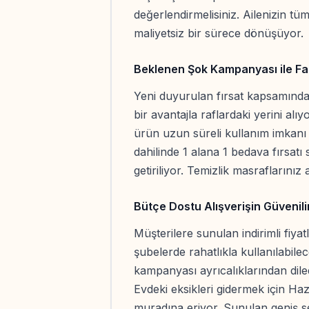
değerlendirmelisiniz. Ailenizin tü
maliyetsiz bir sürece dönüşüyor.
Beklenen Şok Kampanyası ile Fa
Yeni duyurulan fırsat kapsamınd
bir avantajla raflardaki yerini alı
ürün uzun süreli kullanım imkanı 
dahilinde 1 alana 1 bedava fırsatı
getiriliyor. Temizlik masraflarınız
Bütçe Dostu Alışverişin Güvenili
Müşterilere sunulan indirimli fiya
şubelerde rahatlıkla kullanılabil
kampanyası ayrıcalıklarından dile
Evdeki eksikleri gidermek için Ha
muradına eriyor. Sunulan geniş s