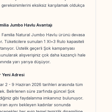
m gereksinimlerini eksiksiz karşılamak oldukça
milia Jumbo Havlu Avantajı
a Familia Natural Jumbo Havlu ürünü devasa
yor. Tüketicilere sunulan 1 Xl=3 Rulo kapasiteli
tanıyor. Üstelik geçerli Şok kampanyası
 sunularak alışverişiniz çok daha kazançlı hale
 anında yarı yarıya düşüyor.
r Yeni Adresi
tlar 2 - 9 Haziran 2026 tarihleri arasında tüm
ecek. Belirlenen süre zarfında güncel Şok
diğiniz gibi faydalanma imkanınız bulunuyor.
ziran ayını bekleyen kadınlar sonunda
eçenekler her evin temel temizlik dinamiğine