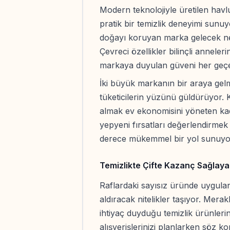
Modern teknolojiyle üretilen hav
pratik bir temizlik deneyimi sunuy
doğayı koruyan marka gelecek nes
Çevreci özellikler bilinçli anneler
markaya duyulan güveni her geçen
İki büyük markanın bir araya gelm
tüketicilerin yüzünü güldürüyor. K
almak ev ekonomisini yöneten kad
yepyeni fırsatları değerlendirmek
derece mükemmel bir yol sunuyo
Temizlikte Çifte Kazanç Sağlaya
Raflardaki sayısız üründe uygulan
aldıracak nitelikler taşıyor. Mer
ihtiyaç duyduğu temizlik ürünlerini
alışverişlerinizi planlarken söz k